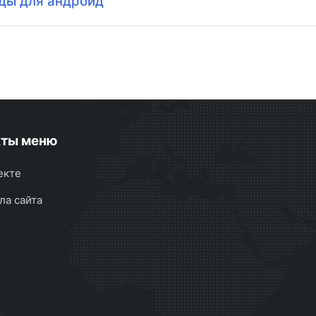
ды для андроид
кты меню
екте
ла сайта