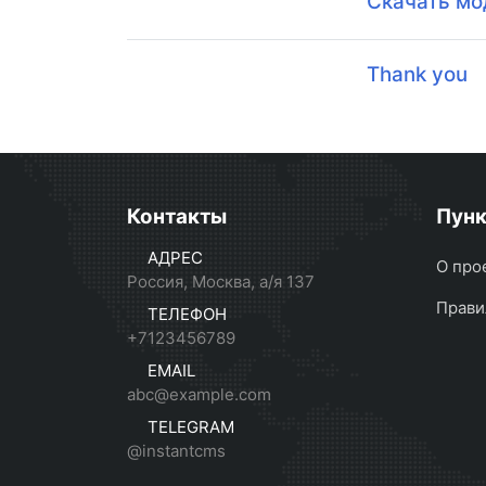
Скачать мо
Thank you
Контакты
Пун
АДРЕС
О про
Россия, Москва, а/я 137
Прави
ТЕЛЕФОН
+7123456789
EMAIL
abc@example.com
TELEGRAM
@instantcms