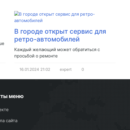
В городе открыт сервис для
ретро-автомобилей
ше
Каждый желающий может обратиться с
просьбой о ремонте
16.01.2024
21:02
expert
0
кты меню
екте
ла сайта