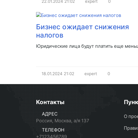
22.01.2024
21:02
expert
0
Бизнес ожидает снижения
налогов
Юридические лица будут платить еще мень
18.01.2024
21:02
expert
0
Контакты
Пун
АДРЕС
О про
Россия, Москва, а/я 137
Прави
ТЕЛЕФОН
+7123456789