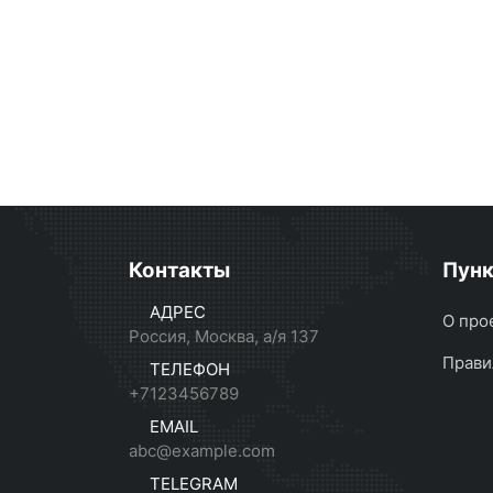
Контакты
Пун
АДРЕС
О про
Россия, Москва, а/я 137
Прави
ТЕЛЕФОН
+7123456789
EMAIL
abc@example.com
TELEGRAM