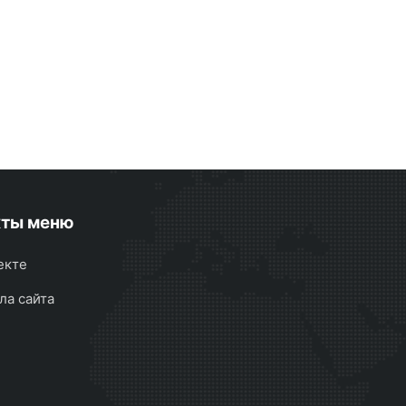
кты меню
екте
ла сайта