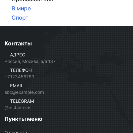
В мире
Спорт
Контакты
АДРЕС
Россия, Москва, а/я 137
ТЕЛЕФОН
+7123456789
EMAIL
abc@example.com
TELEGRAM
@instantcms
Пункты меню
О проекте