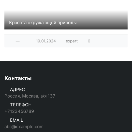
Красота окружающей природы
Фотографии из коллекции сайта deviantart.com
—
19.01.2024
expert
0
Контакты
АДРЕС
Россия, Москва, а/я 137
ТЕЛЕФОН
+7123456789
EMAIL
abc@example.com