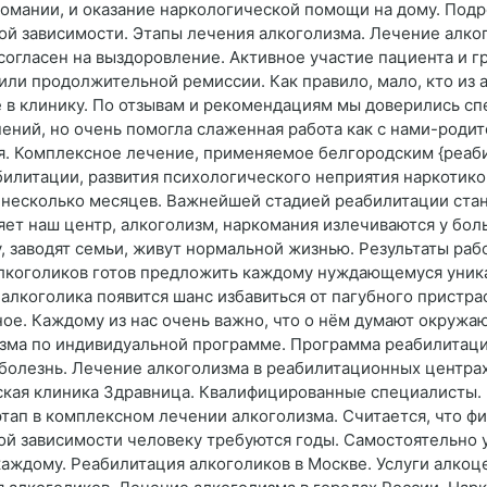
омании, и оказание наркологической помощи на дому. Под
ной зависимости. Этапы лечения алкоголизма. Лечение алк
 согласен на выздоровление. Активное участие пациента и 
или продолжительной ремиссии. Как правило, мало, кто из 
е в клинику. По отзывам и рекомендациям мы доверились с
ений, но очень помогла слаженная работа как с нами-родит
ея. Комплексное лечение, применяемое белгородским {ре
илитации, развития психологического неприятия наркотико
 несколько месяцев. Важнейшей стадией реабилитации стан
ет наш центр, алкоголизм, наркомания излечиваются у бо
, заводят семьи, живут нормальной жизнью. Результаты раб
алкоголиков готов предложить каждому нуждающемуся уни
 алкоголика появится шанс избавиться от пагубного пристра
ное. Каждому из нас очень важно, что о нём думают окруж
зма по индивидуальной программе. Программа реабилитаци
болезнь. Лечение алкоголизма в реабилитационных центрах
ская клиника Здравница. Квалифицированные специалисты.
тап в комплексном лечении алкоголизма. Считается, что фи
ой зависимости человеку требуются годы. Самостоятельно у
 каждому. Реабилитация алкоголиков в Москве. Услуги алкоц