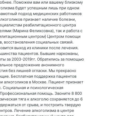
робнее. Поможем вам или вашему близкому
оголизма будет успешным лишь при одном
грамотный подход медицинских работников
алкоголиков признает наличие болезни,
пециалистам реабилитационного центра
елями (Марина Феликсовна), так и работа с
абилитационным центром} Центром помощи
в, восстановления социальных связей.
овится выход из клиники после лечения.
льшинства пациентов. Бывшие наркоманы,
оты за 2003-2019гг. Обратились за помощью
кальное предложение анонимного
стия без лишней огласки. Мы прекрасно
ающие. Бесплатная поддержка пациентов
и алкоголиков в Москве. Пациент признает
. Социальная и психологическая
 Профессиональная помощь. Звоните 8 800
зическая тяга к алкоголю сохраняется до 6
держаться от срыва, и построить твердую
ентров. Лечение алкоголизма в центре