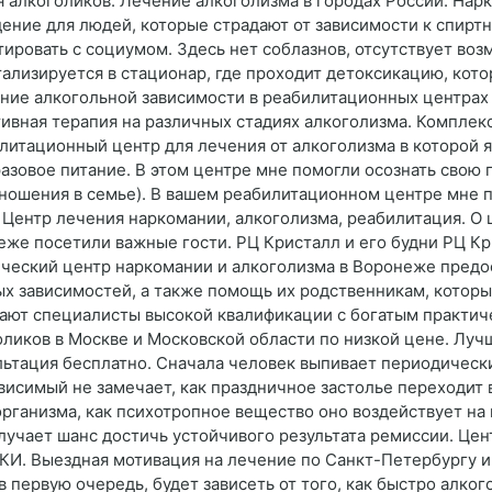
 алкоголиков. Лечение алкоголизма в городах России. Нар
ние для людей, которые страдают от зависимости к спиртн
ировать с социумом. Здесь нет соблазнов, отсутствует во
тализируется в стационар, где проходит детоксикацию, кот
ение алкогольной зависимости в реабилитационных центрах
вная терапия на различных стадиях алкоголизма. Комплек
итационный центр для лечения от алкоголизма в которой я
азовое питание. В этом центре мне помогли осознать свою 
тношения в семье). В вашем реабилитационном центре мне 
к. Центр лечения наркомании, алкоголизма, реабилитация. О 
же посетили важные гости. РЦ Кристалл и его будни РЦ Кр
ческий центр наркомании и алкоголизма в Воронеже предос
х зависимостей, а также помощь их родственникам, котор
тают специалисты высокой квалификации с богатым практич
ликов в Москве и Московской области по низкой цене. Лу
ьтация бесплатно. Сначала человек выпивает периодически:
висимый не замечает, как праздничное застолье переходит 
организма, как психотропное вещество оно воздействует на
учает шанс достичь устойчивого результата ремиссии. Цен
. Выездная мотивация на лечение по Санкт-Петербургу и 
 первую очередь, будет зависеть от того, как быстро алко