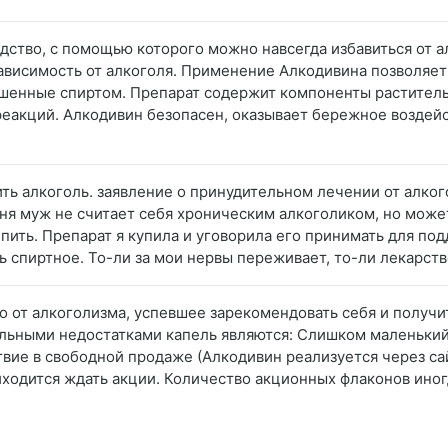
дство, с помощью которого можно навсегда избавиться от а
ависимость от алкоголя. Применение Алкодивина позволяет
рушенные спиртом. Препарат содержит компоненты растител
еакций. Алкодивин безопасен, оказывает бережное воздейс
ть алкоголь. заявление о принудительном лечении от алкого
ня муж не считает себя хроническим алкоголиком, но може
 пить. Препарат я купила и уговорила его принимать для п
 спиртное. То-ли за мои нервы переживает, то-ли лекарств
во от алкоголизма, успевшее зарекомендовать себя и получ
льными недостатками капель являются: Слишком маленький ф
вие в свободной продаже (Алкодивин реализуется через сай
иходится ждать акции. Количество акционных флаконов иногд