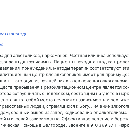
ма в вологде
ре
 для алкоголиков, наркоманов. Частная клиника использу
зопасны для зависимых. Пациенты находятся под контролем 
 давления, принуждения. Методы терапии соответствуют эт
билитационный центр для алкоголиков имеет ряд преимущес
ация — это один из важнейших этапов лечения алкоголизма
уществ пребывания в реабилитационном центре является со
отова сотрудничать с человеком, состоящим на учете в нар
едставляют собой места лечения от зависимости и достиже
православных людей, стремящихся к Богу. Лечение алкого
 дом, срочный вывод из запоя, кодирование от алкоголизма
кой и игровой зависимостью. Эффективное лечение и бере
ическая Помощь в Белгороде. Звоните 8 910 369 37 1. Нарк