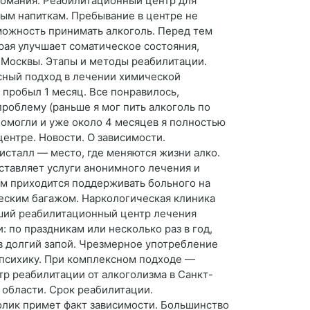
комания. Реабилитационный центр для
ым напиткам. Пребывание в центре не
зможность принимать алкоголь. Перед тем
орая улучшает соматическое состояния,
 Москвы. Этапы и методы реабилитации.
сный подход в лечении химической
 пробыл 1 месяц. Все понравилось,
проблему (раньше я мог пить алкоголь по
помогли и уже около 4 месяцев я полностью
центре. Новости. О зависимости.
исталл — место, где меняются жизни алко.
тавляет услуги анонимного лечения и
ым приходится поддерживать больного на
еским багажом. Наркологическая клиника
чший реабилитационный центр лечения
 по праздникам или несколько раз в год,
в долгий запой. Чрезмерное употребление
 психику. При комплексном подходе —
тр реабилитации от алкоголизма в Санкт-
области. Срок реабилитации.
голик примет факт зависимости. Большинство