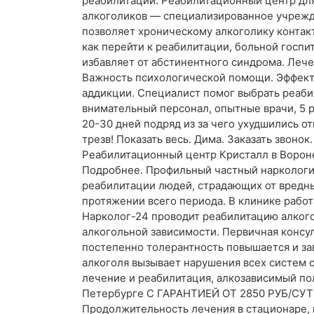
реабилитации. Реабилитационный центр для
алкоголиков — специализированное учрежде
позволяет хроническому алкоголику контакт
как перейти к реабилитации, больной госпи
избавляет от абстинентного синдрома. Леч
Важность психологической помощи. Эффекти
аддикции. Специалист помог выбрать реабил
внимательный персонал, опытные врачи, 5 р
20-30 дней подряд из за чего ухудшились о
трезв! Показать весь. Дима. Заказать звоно
Реабилитационный центр Кристалл в Вороне
Подробнее. Профильный частный наркологи
реабилитации людей, страдающих от вредны
протяжении всего периода. В клинике рабо
Нарколог-24 проводит реабилитацию алкого
алкогольной зависимости. Первичная консул
постепенно толерантность повышается и за
алкоголя вызывает нарушения всех систем 
лечение и реабилитация, алкозависимый пол
Петербурге С ГАРАНТИЕЙ ОТ 2850 РУБ/СУТКИ
Продолжительность лечения в стационаре, в