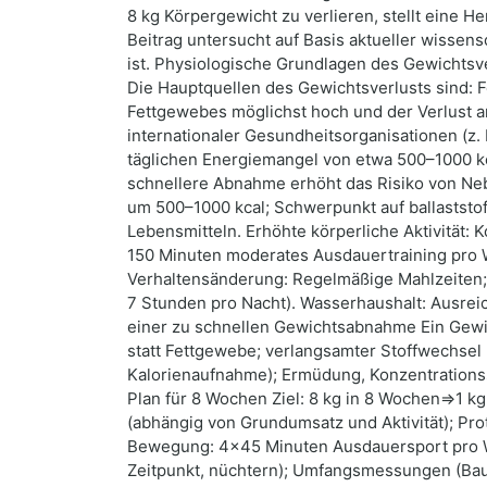
8 kg Körpergewicht zu verlieren, stellt eine 
Beitrag untersucht auf Basis aktueller wissens
ist. Physiologische Grundlagen des Gewichtsv
Die Hauptquellen des Gewichtsverlusts sind: 
Fettgewebes möglichst hoch und der Verlust 
internationaler Gesundheitsorganisationen (z.
täglichen Energiemangel von etwa 500–1000 kca
schnellere Abnahme erhöht das Risiko von Ne
um 500–1000 kcal; Schwerpunkt auf ballaststo
Lebensmitteln. Erhöhte körperliche Aktivität: 
150 Minuten moderates Ausdauertraining pro W
Verhaltensänderung: Regelmäßige Mahlzeiten;
7 Stunden pro Nacht). Wasserhaushalt: Ausreic
einer zu schnellen Gewichtsabnahme Ein Gewic
statt Fettgewebe; verlangsamter Stoffwechsel 
Kalorienaufnahme); Ermüdung, Konzentrationss
Plan für 8 Wochen Ziel: 8 kg in 8 Wochen⇒1 kg
(abhängig von Grundumsatz und Aktivität); Pro
Bewegung: 4×45 Minuten Ausdauersport pro Wo
Zeitpunkt, nüchtern); Umfangsmessungen (Bauc