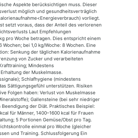
ogische Aspekte berücksichtigen muss. Dieser
tsverlust möglich und gesundheitsverträglich
Kalorienaufnahme<Energieverbrauch) vorliegt.
 setzt voraus, dass der Anteil des verlorenen
ichtsverlusts Laut Empfehlungen
0 kg pro Woche betragen. Dies entspricht einem
16 Wochen; bei 1,0 kg/Woche: 8 Wochen. Eine
ion: Senkung der täglichen Kalorienaufnahme
grenzung von Zucker und verarbeiteten
Krafttraining; Mindestens
r Erhaltung der Muskelmasse.
signale); Schlafhygiene (mindestens
as Sättigungsgefühl unterstützen. Risiken
tive Folgen haben: Verlust von Muskelmasse
eralstoffe); Gallensteine (bei sehr niedriger
Beendigung der Diät. Praktisches Beispiel:
kcal für Männer, 1400–1600 kcal für Frauen
haltung; 5 Portionen Gemüse/Obst pro Tag.
chtskontrolle einmal pro Woche (gleicher
ssen und Training. Schlussfolgerung Ein