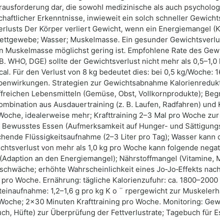
Herausforderung dar, die sowohl medizinische als auch psychol
chaftlicher Erkenntnisse, inwieweit ein solch schneller Gewich
erlusts Der Körper verliert Gewicht, wenn ein Energiemangel (
Fettgewebe; Wasser; Muskelmasse. Ein gesunder Gewichtsverlust
an Muskelmasse möglichst gering ist. Empfohlene Rate des Gew
 B. WHO, DGE) sollte der Gewichtsverlust nicht mehr als 0,5–1,
l. Für den Verlust von 8 kg bedeutet dies: bei 0,5 kg/Woche: 
benwirkungen. Strategien zur Gewichtsabnahme Kalorienredukt
ffreichen Lebensmitteln (Gemüse, Obst, Vollkornprodukte); Be
Kombination aus Ausdauertraining (z. B. Laufen, Radfahren) und 
oche, idealerweise mehr; Krafttraining 2–3 Mal pro Woche zu
 Bewusstes Essen (Aufmerksamkeit auf Hunger- und Sättigungs
hende Flüssigkeitsaufnahme (2–3 Liter pro Tag); Wasser kann d
htsverlust von mehr als 1,0 kg pro Woche kann folgende nega
(Adaption an den Energiemangel); Nährstoffmangel (Vitamine, Min
chwäche; erhöhte Wahrscheinlichkeit eines Jo‑Jo‑Effekts nach 
 pro Woche. Ernährung: tägliche Kalorienzufuhr: ca. 1800–2000 
teinaufnahme: 1,2–1,6 g pro kg K o ¨ rpergewicht zur Muskeler
che; 2×30 Minuten Krafttraining pro Woche. Monitoring: Gewi
h, Hüfte) zur Überprüfung der Fettverlustrate; Tagebuch für E