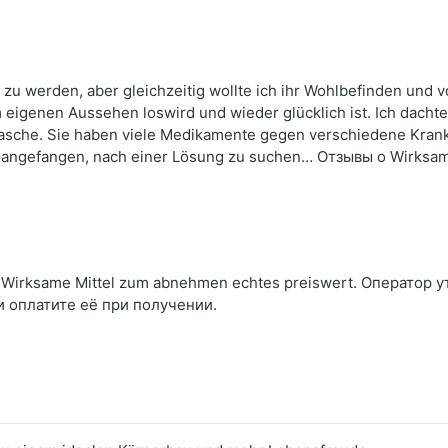
 zu werden, aber gleichzeitig wollte ich ihr Wohlbefinden und v
eigenen Aussehen loswird und wieder glücklich ist. Ich dachte mi
asche. Sie haben viele Medikamente gegen verschiedene Krankh
ch angefangen, nach einer Lösung zu suchen… Отзывы о Wirksa
Wirksame Mittel zum abnehmen echtes preiswert. Оператор у
и оплатите её при получении.