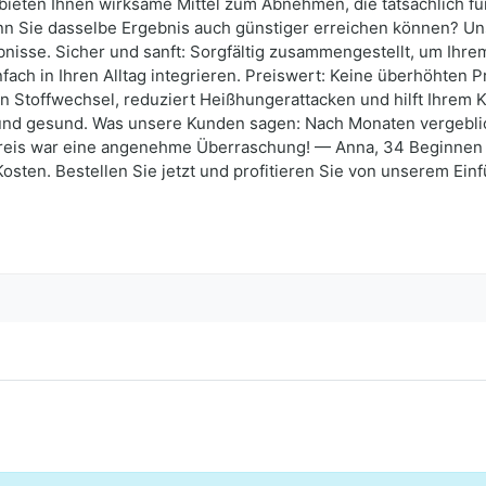
bieten Ihnen wirksame Mittel zum Abnehmen, die tatsächlich f
nn Sie dasselbe Ergebnis auch günstiger erreichen können? Uns
bnisse. Sicher und sanft: Sorgfältig zusammengestellt, um Ihrem
ch in Ihren Alltag integrieren. Preiswert: Keine überhöhten Pr
en Stoffwechsel, reduziert Heißhungerattacken und hilft Ihrem K
 und gesund. Was unsere Kunden sagen: Nach Monaten vergeblich
reis war eine angenehme Überraschung! — Anna, 34 Beginnen S
ten. Bestellen Sie jetzt und profitieren Sie von unserem Einf