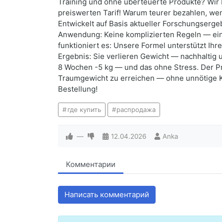
Training und ohne überteuerte Produkte? Wir 
preiswerten Tarif! Warum teurer bezahlen, we
Entwickelt auf Basis aktueller Forschungserge
Anwendung: Keine komplizierten Regeln — einfa
funktioniert es: Unsere Formel unterstützt Ihr
Ergebnis: Sie verlieren Gewicht — nachhaltig
8 Wochen -5 kg — und das ohne Stress. Der P
Traumgewicht zu erreichen — ohne unnötige Kos
Bestellung!
где купить
распродажа
—
12.04.2026
Anka
Комментарии
Написать комментарий