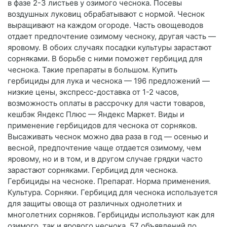
в фазе 2-3 листьев у озимого чеснока. Посевы
воздушных луковиц обрабатывают с нормой. Чеснок
выращивают на каждом огороде. Часть овощеводов
отдает предпочтение озимому чесноку, другая часть —
яровому. В обоих случаях посадки культуры зарастают
сорняками. В борьбе с ними поможет гербицид для
чеснока. Такие препараты в большом. Купить
гербициды для лука и чеснока — 196 предложений —
низкие цены, экспресс-доставка от 1-2 часов,
возможность оплаты в рассрочку для части товаров,
кешбэк Яндекс Плюс — Яндекс Маркет. Виды и
применение гербицидов для чеснока от сорняков.
Высаживать чеснок можно два раза в год — осенью и
весной, предпочтение чаще отдается озимому, чем
яровому, но и в том, и в другом случае грядки часто
зарастают сорняками. Гербицид для чеснока.
Гербициды на чесноке. Препарат. Норма применения.
Культура. Сорняки. Гербицид для чеснока используется
для защиты овоща от различных однолетних и
многолетних сорняков. Гербициды используют как для
озимого, так и ярового чеснока. 57 объявлений по