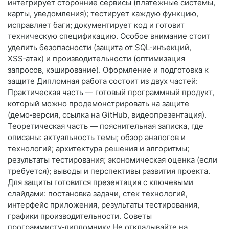
интегрирует сторонние сервисы (платежные системы,
карты, уведомления); тестирует каждую функцию,
исправляет баги; документирует код и готовит
техническую спецификацию. Особое внимание стоит
уделить безопасности (защита от SQL‑инъекций,
XSS‑атак) и производительности (оптимизация
запросов, кэширование). Оформление и подготовка к
защите Дипломная работа состоит из двух частей:
Практическая часть — готовый программный продукт,
который можно продемонстрировать на защите
(демо‑версия, ссылка на GitHub, видеопрезентация).
Теоретическая часть — пояснительная записка, где
описаны: актуальность темы; обзор аналогов и
технологий; архитектура решения и алгоритмы;
результаты тестирования; экономическая оценка (если
требуется); выводы и перспективы развития проекта.
Для защиты готовится презентация с ключевыми
слайдами: постановка задачи, стек технологий,
интерфейс приложения, результаты тестирования,
графики производительности. Советы
программисту‑дипломнику Не откладывайте на