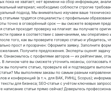
ых пока не хватает; нет времени на сбор информации, анал
икальный материал; необходимо соблюсти строгие требовани
дуальный подход. Мы внимательно изучаем ваше техническо
д статьями трудятся специалисты с профильным образовани
оты точно в оговорённый срок — вы сможете вовремя предо
я статья проходит проверку на плагиат: вы получаете ориги
ести правки в соответствии с замечаниями, мы оперативно
осле того, как вы проверите готовую статью и убедитесь, чт
ально прост и прозрачен: Оформите заявку. Заполните форму
пожелания. Получите предложения. Эксперты оценят задачу
я. Ознакомьтесь с профилями авторов — их рейтингами, от
 В личном чате вы сможете уточнить нюансы, согласовать п
ок вы получите статью, проверьте её и подтвердите выполн
статьи? Мы выполняем заказы по самым разным направления
ов и конференций (в т. ч. для ВАК, РИНЦ, Scopus); информ
ексты для бизнеса; SEO‑статьи с учётом ключевых запросо
е написание статьи прямо сейчас! Доверьтесь профессионал