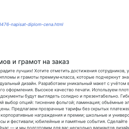
/8476-napisat-diplom-cena.html
ов и грамот на заказ
градите лучших! Хотите отметить достижения сотрудников, 
дипломы и грамоты премиум‑класса, которые подчеркнут зна
дуальный дизайн. Разработаем уникальный макет с учётом 
ого оформления. Высокое качество печати. Используем плот
документы будут выглядеть солидно и презентабельно. Гибк
кий выбор опций: тиснение фольгой; ламинация; объёмные 
ены. Предлагаем прозрачные тарифы без скрытых платежей
 корпоративные награждения и премии; школьные и универ
рсы и фестивали; юбилейные и памятные события. Сделайте
час — и мы подготовим для вас несколько вариантов дизайна