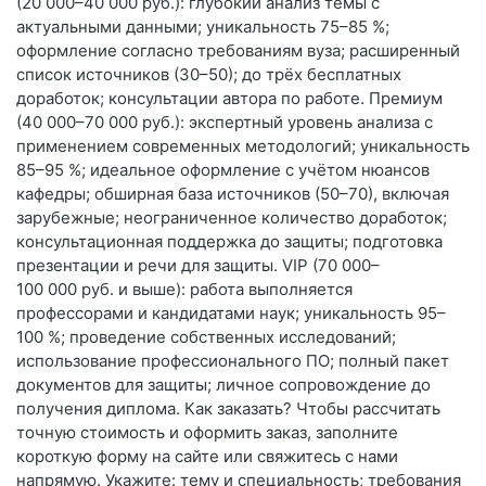
(20 000–40 000 руб.): глубокий анализ темы с
актуальными данными; уникальность 75–85 %;
оформление согласно требованиям вуза; расширенный
список источников (30–50); до трёх бесплатных
доработок; консультации автора по работе. Премиум
(40 000–70 000 руб.): экспертный уровень анализа с
применением современных методологий; уникальность
85–95 %; идеальное оформление с учётом нюансов
кафедры; обширная база источников (50–70), включая
зарубежные; неограниченное количество доработок;
консультационная поддержка до защиты; подготовка
презентации и речи для защиты. VIP (70 000–
100 000 руб. и выше): работа выполняется
профессорами и кандидатами наук; уникальность 95–
100 %; проведение собственных исследований;
использование профессионального ПО; полный пакет
документов для защиты; личное сопровождение до
получения диплома. Как заказать? Чтобы рассчитать
точную стоимость и оформить заказ, заполните
короткую форму на сайте или свяжитесь с нами
напрямую. Укажите: тему и специальность; требования