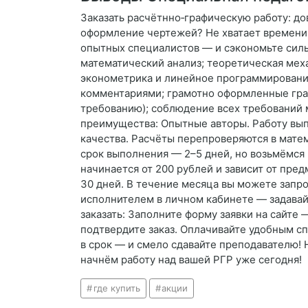
Заказать расчётнно‑графическую работу: до
оформление чертежей? Не хватает времени 
опытных специалистов — и сэкономьте сил
математический анализ; теоретическая меха
эконометрика и линейное программирование
комментариями; грамотно оформленные граф
требованию); соблюдение всех требований м
преимущества: Опытные авторы. Работу вып
качества. Расчёты перепроверяются в матем
срок выполнения — 2–5 дней, но возьмёмся и
начинается от 200 рублей и зависит от пре
30 дней. В течение месяца вы можете запр
исполнителем в личном кабинете — задавай
заказать: Заполните форму заявки на сайте 
подтвердите заказ. Оплачивайте удобным сп
в срок — и смело сдавайте преподавателю! 
начнём работу над вашей РГР уже сегодня!
где купить
акции