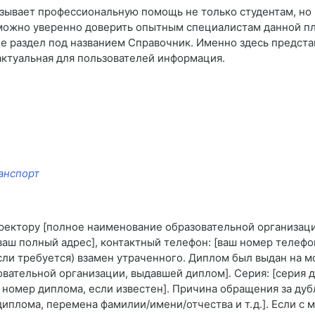
азывает профессиональную помощь не только студентам, но 
можно уверенно доверить опытным специалистам данной пл
 раздел под названием Справочник. Именно здесь представ
актуальная для пользователей информация.
анспорт
ктору [полное наименование образовательной организации] [
ваш полный адрес], контактный телефон: [ваш номер телеф
и требуется) взамен утраченного. Диплом был выдан на моё 
вательной организации, выдавшей диплом]. Серия: [серия д
омер диплома, если известен]. Причина обращения за дубли
иплома, перемена фамилии/имени/отчества и т. д.]. Если с