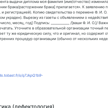
ента выдачи диплома моя фамилия (имя/отчество) изменилась 
чении брака/расторжении брака] прилагается». К заявлению
. и регистрацией). Копию свидетельства о перемене Ф. И. О
ом украден). Вырезку из газеты с объявлением о недействи
число, месяц, год] Подпись: ___________ /[ваши Ф. И. О.]/ В
печатать. Уточните в образовательной организации точный 
еет ту же юридическую силу, что и оригинал, но содержит о
утренних процедур организации (обычно от нескольких неде
ds.tobast.fr/s/q7JkpQ1b9-
ика (дефектология)