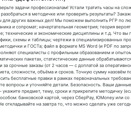
верьте задачи профессионалам! Устали тратить часы на сло
разобраться в методичке или проверить результаты? Закажи
ы для других важных дел! Мы поможем выполнить РГР по л
ника и сопромат; начертательная геометрия; теория вероят
; технические и экономические дисциплины и т. д. Что вы
ики, схемы и таблицы; чертежи в специализированных про
етодички и ГОСТа; файл в формате MS Word (и PDF по запро
олняют специалисты с профильным образованием и опытом о
атических пакетах, статистические данные обрабатываются 
 за срочные заказы (от 2 часов — с доплатой за оперативно
дмета, сложности, объёма и сроков. Точную сумму назовём п
осить бесплатные правки в рамках первоначальных требован
те вопросы и уточняйте детали. Безопасность. Ваши данные
— укажите предмет, тему, сроки и прикрепите методичку (ес
особом: банковской картой, через СберPay, ЮMoney или со 
Не откладывайте на завтра то, что можно сделать уже сегод