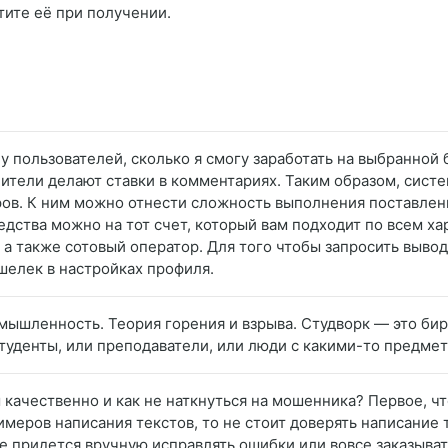
тите её при получении.
 у пользователей, сколько я смогу заработать на выбранной
нители делают ставки в комментариях. Таким образом, сист
ров. К ним можно отнести сложность выполнения поставленн
дства можно на тот счет, который вам подходит по всем ха
а также сотовый оператор. Для того чтобы запросить вывод 
шелек в настройках профиля.
омышленность. Теория горения и взрыва. Студворк — это би
студенты, или преподаватели, или люди с какими-то предме
 качественно и как не наткнуться на мошенника? Первое, что
имеров написания текстов, то не стоит доверять написание
е придется вручную исправлять ошибки или вовсе заказывать