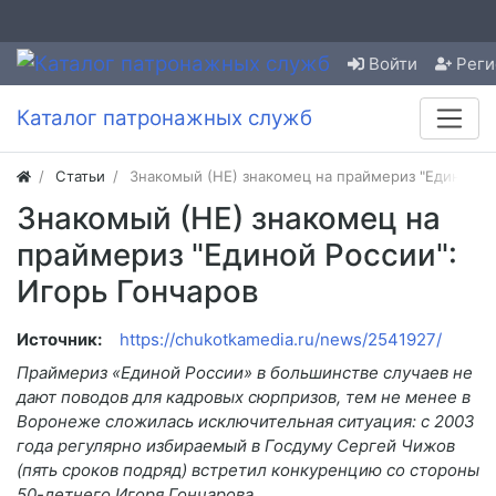
Войти
Реги
Каталог патронажных служб
Статьи
Знакомый (НЕ) знакомец на праймериз "Единой Р
Знакомый (НЕ) знакомец на
праймериз "Единой России":
Игорь Гончаров
Источник:
https://chukotkamedia.ru/news/2541927/
Праймериз «Единой России» в большинстве случаев не
дают поводов для кадровых сюрпризов, тем не менее в
Воронеже сложилась исключительная ситуация: с 2003
года регулярно избираемый в Госдуму Сергей Чижов
(пять сроков подряд) встретил конкуренцию со стороны
50-летнего Игоря Гончарова.