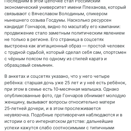
Последним в этой цепочке стал Российский
экономический университет имени Плеханова, который
связывают с Вячеславом Володиным, спикером
нынешнего созыва Госдумы. Насколько ресурсен
кандидат Гончаров, видно по масштабу его кампании:
продвижение стало заметным политическим явлением
не только в регионе. Его страница в соцсетях
выстроена как агитационный образ — простой человек
с трудной судьбой, который сделал себя сам, спортсмен
с чёрным поясом по одному из стилей каратэ и
образцовый семьянин.
В анкетах и соцсетях указано, что у него четыре
ребёнка: старшая дочь уже 25 лет и у неё есть ребёнок,
при этом в семье есть 10‑месячная малышка. Однако
опубликованные фото, где Гончаров обнимает молодую
женщину, вызывают вопросы относительно матери
25‑летней дочери, и в этом прослеживается
неувязочка. Подобные противоречия наблюдаются и в
истории о его интернатском детстве: дальнейшие
успехи кажутся слабо соотносимыми с типичными