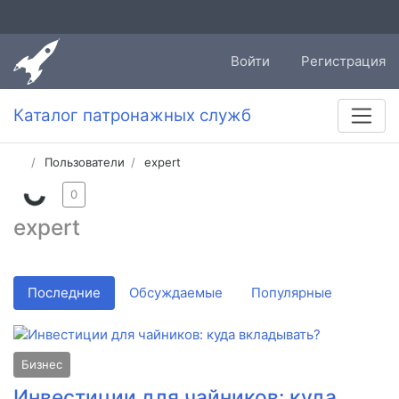
Войти
Регистрация
Каталог патронажных служб
Пользователи
expert
0
expert
Последние
Обсуждаемые
Популярные
Бизнес
Инвестиции для чайников: куда