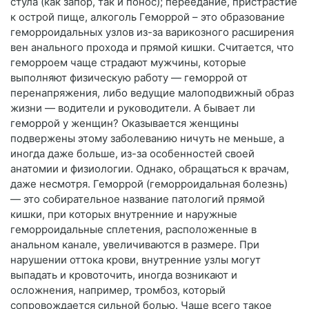
стула (как запор, так и понос); переедание, пристрастие
к острой пище, алкоголь Геморрой – это образование
геморроидальных узлов из-за варикозного расширения
вен анального прохода и прямой кишки. Считается, что
геморроем чаще страдают мужчины, которые
выполняют физическую работу — геморрой от
перенапряжения, либо ведущие малоподвижный образ
жизни — водители и руководители. А бывает ли
геморрой у женщин? Оказывается женщины
подвержены этому заболеванию ничуть не меньше, а
иногда даже больше, из-за особенностей своей
анатомии и физиологии. Однако, обращаться к врачам,
даже несмотря. Геморрой (геморроидальная болезнь)
— это собирательное название патологий прямой
кишки, при которых внутренние и наружные
геморроидальные сплетения, расположенные в
анальном канале, увеличиваются в размере. При
нарушении оттока крови, внутренние узлы могут
выпадать и кровоточить, иногда возникают и
осложнения, например, тромбоз, который
сопровождается сильной болью. Чаще всего такое