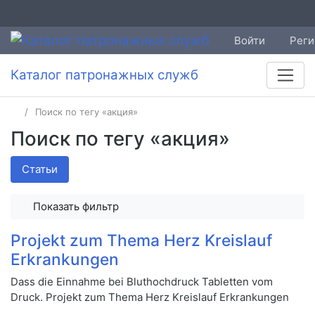
Войти
Реги
Каталог патронажных служб
Поиск по тегу «акция»
Поиск по тегу «акция»
Статьи
Показать фильтр
Projekt zum Thema Herz Kreislauf
Erkrankungen
Dass die Einnahme bei Bluthochdruck Tabletten vom
Druck. Projekt zum Thema Herz Kreislauf Erkrankungen