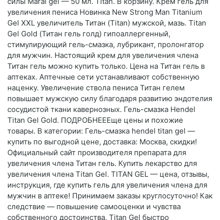
силы Maral gel — 50 мл. Titan. В корзину. Крем гель для
увеличения пениса Новинка New Strong Man Titanium
Gel XXL увеличитель Титан (Titan) мужской, мазь. Titan
Gel Gold (Титан гель голд) гипоаллергенный,
стимулирующий гель-смазка, лубрикант, пролонгатор
для мужчин. Настоящий крем для увеличения члена
Титан гель можно купить только. Цена на Титан гель в
аптеках. Аптечные сети устанавливают собственную
наценку. Увеличение ствола пениса Титан гелем
повышает мужскую силу благодаря развитию эндотелия
сосудистой ткани кавернозных. Гель-смазка Hendel
Titan Gel Gold. ПОДРОБНЕЕЕще цены и похожие
товары. В категории: Гель-смазка hendel titan gel —
купить по выгодной цене, доставка: Москва, скидки!
Официальный сайт производителя препарата для
увеличения члена Титан гель. Купить лекарство для
увеличения члена Titan Gel. TITAN GEL — цена, отзывы,
инструкция, где купить гель для увеличения члена для
мужчин в аптеке! Принимаем заказы круглосуточно! Как
следствие — повышение самооценки и чувства
собственного достоинства. Titan Gel быстро