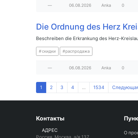
—
06.08.2026
Anka
0
Die Ordnung des Herz Kre
Beschreiben die Erkrankung des Herz-Kreisla
скидки
распродажа
—
06.08.2026
Anka
0
1
2
3
4
...
1534
Следующа
Контакты
Пун
АДРЕС
О про
Россия, Москва, а/я 137