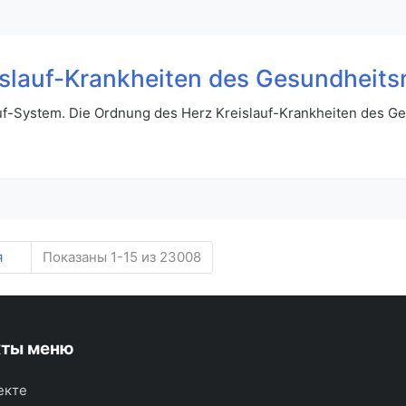
islauf-Krankheiten des Gesundheits
uf-System. Die Ordnung des Herz Kreislauf-Krankheiten des G
я
Показаны 1-15 из 23008
кты меню
екте