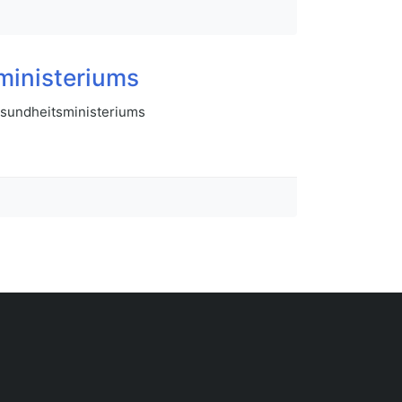
ministeriums
esundheitsministeriums