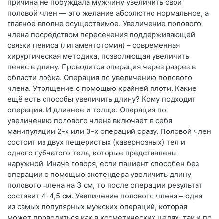
причина не побуждала мужчину увеличить свой
половой член — это желание абсолютно нормальное, а
главное вполне осуществимое. Увеличение полового
члена посредством пересечения поддерживающей
связки пениса (лигаментотомия) – современная
хирургическая методика, позволяющая увеличить
пенис в длину. Проводится операция через разрез в
области лобка. Операция по увеличению полового
члена. Утолщение с помощью крайней плоти. Какие
ещё есть способы увеличить длину? Кому подходит
операция. И длиннее и толще. Операция по
увеличению полового члена включает в себя
манипуляции 2-х или 3-х операций сразу. Половой член
состоит из двух пещеристых (кавернозных) тел и
одного губчатого тела, которые представлены
наружной. Иначе говоря, если пациент способен без
операции с помощью экстендера увеличить длину
полового члена на 3 см, то после операции результат
составит 4-4,5 см. Увеличение полового члена – одна
из самых популярных мужских операций, которая
может проводиться как в косметических целях, так и по