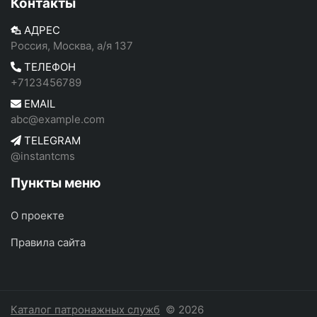
Контакты
АДРЕС
Россия, Москва, а/я 137
ТЕЛЕФОН
+7123456789
EMAIL
abc@example.com
TELEGRAM
@instantcms
Пункты меню
О проекте
Правила сайта
Каталог патронажных служб
© 2026