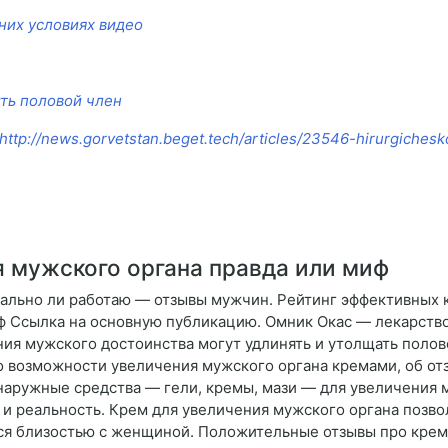
них условиях видео
ить половой член
http://news.gorvetstan.beget.tech/articles/23546-hirurgiches
 мужского органа правда или миф
еально ли работаю — отзывы мужчин. Рейтинг эффективных кр
ф Ссылка на основную публикацию. Омник Окас — лекарств
ия мужского достоинства могут удлинять и утолщать половой
о возможности увеличения мужского органа кремами, об отз
наружные средства — гели, кремы, мази — для увеличения
и реальность. Крем для увеличения мужского органа позвол
я близостью с женщиной. Положительные отзывы про крем 