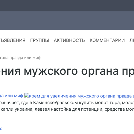
БЪЯВЛЕНИЯ
ГРУППЫ
АКТИВНОСТЬ
КОММЕНТАРИИ
Л
гана правда или миф
ения мужского органа п
да или миф
значает, где в КаменскеУральском купить молот тора, молот
 капли украина, левзея настойка для потенции, средства мол
<