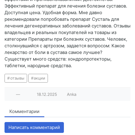
Эффективный препарат для лечения болезни суставов.
Доступная цена. Удобная форма. Мне давно
рекомендовали попробовать препарат Сусталь для
лечения дегенеративных заболеваний суставов. Отзывы
владельцев и реальных покупателей на товары из
категории Препараты при болезнях суставов. Человек,
столкнувшийся с артрозом, задается вопросом: Какое
лекарство от боли в сустава самое лучшее?
Существует много средств: хондропротекторы,
таблетки, народные средства.
отзывы
акции
—
18.12.2025
Anka
Комментарии
Написать комментарий