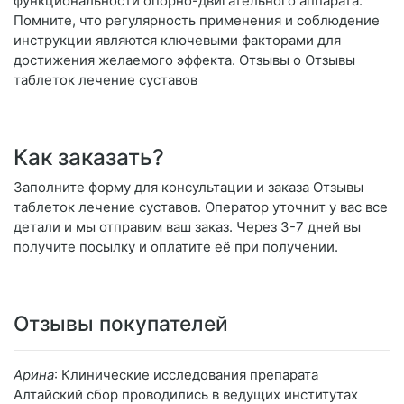
функциональности опорно-двигательного аппарата.
Помните, что регулярность применения и соблюдение
инструкции являются ключевыми факторами для
достижения желаемого эффекта. Отзывы о Отзывы
таблеток лечение суставов
Как заказать?
Заполните форму для консультации и заказа Отзывы
таблеток лечение суставов. Оператор уточнит у вас все
детали и мы отправим ваш заказ. Через 3-7 дней вы
получите посылку и оплатите её при получении.
Отзывы покупателей
Арина
: Клинические исследования препарата
Алтайский сбор проводились в ведущих институтах