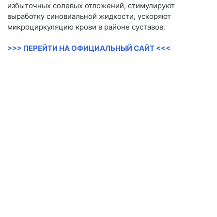
избыточных солевых отложений, стимулируют
выработку синовиальной жидкости, ускоряют
микроциркуляцию крови в районе суставов.
>>> ПЕРЕЙТИ НА ОФИЦИАЛЬНЫЙ САЙТ <<<