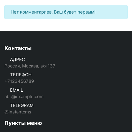
Нет комментариев. Ваш будет первым!
Контакты
АДРЕС
Россия, Москва, а/я 137
ТЕЛЕФОН
+7123456789
EMAIL
abc@example.com
TELEGRAM
@instantcms
Пункты меню