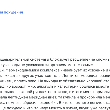
ля похудения
у пищеварительной системы и блокирует расщепление сложн
е углеводы не усваиваются организмом, тем самым
щи. Фармакодинамика комплекса нивелирует их усвоение и 
ны, живота и других участков тела. Лептиген меридиан реал
инать, попить пиво. На выходных обязательно хороший стол
ид, но возраст, жир, алкоголь и халестерин сошлись вмест
ительное, с женой ругался постоянно, в итоге меня нормаль
ала лептиджен меридиан диет, та купила и прокормила мен
еса немного сбросил, около 6кг. В итоге немного легкче ста
ще похудею и что-то надо менять в жизни, внуки уже растут, 