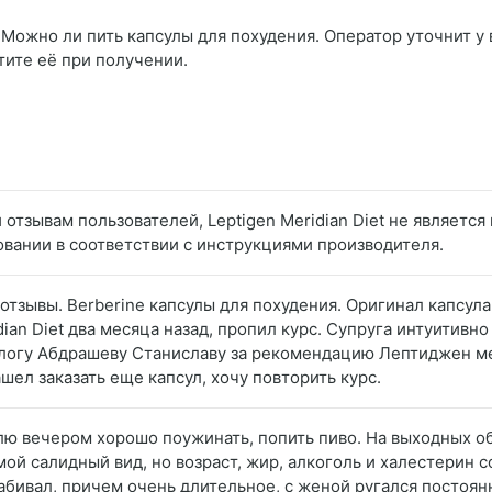
Можно ли пить капсулы для похудения. Оператор уточнит у в
тите её при получении.
отзывам пользователей, Leptigen Meridian Diеt не являетс
овании в соответствии с инструкциями производителя.
 отзывы. Berberine капсулы для похудения. Оригинал капсула
ian Diet два месяца назад, пропил курс. Супруга интуитивн
ологу Абдрашеву Станиславу за рекомендацию Лептиджен ме
ашел заказать еще капсул, хочу повторить курс.
блю вечером хорошо поужинать, попить пиво. На выходных о
мой салидный вид, но возраст, жир, алкоголь и халестерин 
абивал, причем очень длительное, с женой ругался постоян