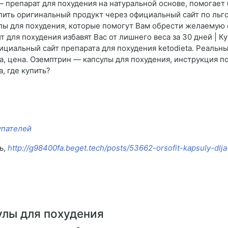
препарат для похудения на натуральной основе, помогает б
упить оригинальный продукт через официальный сайт по л
улы для похудения, которые помогут Вам обрести желаемую
 для похудения избавят Вас от лишнего веса за 30 дней | Куп
фициальный сайт препарата для похудения ketodieta. Реальн
а, цена. Оземптрин — капсулы для похудения, инструкция п
, где купить?
упателей
ь,
http://g98400fa.beget.tech/posts/53662-orsofit-kapsuly-dlj
улы для похудения