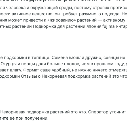
для человека и окружающей среды, поэтому строгих проти
ически активное вещество, он требует разумного подхода. 
тания может привести к «жированию» растений — активному
ных растений Подкормка для растений япония fujima Янтар
е подкормки в теплице. Семена взошли дружно, сеянцы не 
Огурцы и перцы дали больше плодов, чем в прошлом году, ус
вает влагу. Формат саше удобный, не нужно ничего отмерят
подкормки Отзывы о Некорневая подкормка растений это чт
Некорневая подкормка растений это что. Оператор уточнит у
тите её при получении.