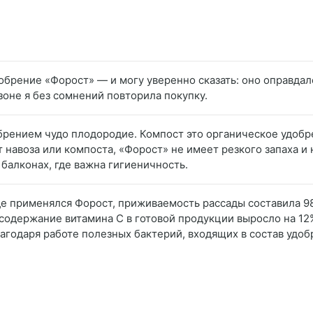
добрение «Форост» — и могу уверенно сказать: оно оправдал
зоне я без сомнений повторила покупку.
обрением чудо плодородие. Компост это органическое удоб
 навоза или компоста, «Форост» не имеет резкого запаха и
 балконах, где важна гигиеничность.
 где применялся Форост, приживаемость рассады составила 9
а содержание витамина С в готовой продукции выросло на 1
годаря работе полезных бактерий, входящих в состав удоб