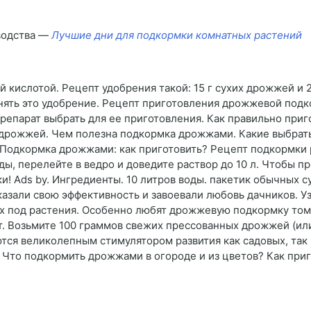
водства —
Лучшие дни для подкормки комнатных растений
 кислотой. Рецепт удобрения такой: 15 г сухих дрожжей и 
ять это удобрение. Рецепт приготовления дрожжевой подк
епарат выбрать для ее приготовления. Как правильно при
дрожжей. Чем полезна подкормка дрожжами. Какие выбрать
 Подкормка дрожжами: как приготовить? Рецепт подкормки 
ды, перелейте в ведро и доведите раствор до 10 л. Чтобы п
 Ads by. Ингредиенты. 10 литров воды. пакетик обычных су
азали свою эффективность и завоевали любовь дачников. Уз
их под растения. Особенно любят дрожжевую подкормку том
т. Возьмите 100 граммов свежих прессованных дрожжей (или 
тся великолепным стимулятором развития как садовых, так
т. Что подкормить дрожжами в огороде и из цветов? Как пр