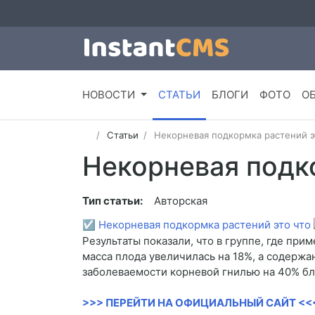
НОВОСТИ
СТАТЬИ
БЛОГИ
ФОТО
О
Статьи
Некорневая подкормка растений э
Некорневая подк
Тип статьи:
Авторская
☑
Некорневая подкормка растений это что
Результаты показали, что в группе, где пр
масса плода увеличилась на 18%, а содержа
заболеваемости корневой гнилью на 40% бла
>>> ПЕРЕЙТИ НА ОФИЦИАЛЬНЫЙ САЙТ <<