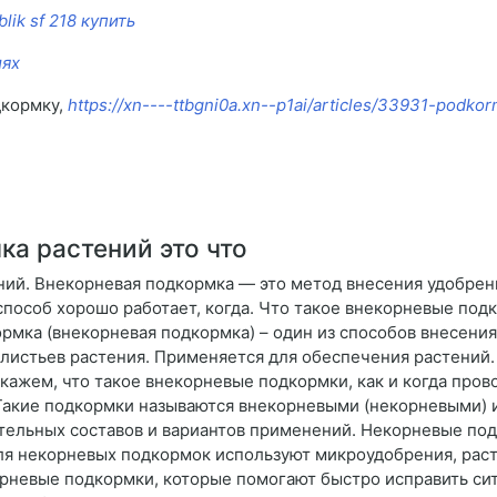
ik sf 218 купить
иях
дкормку,
https://xn----ttbgni0a.xn--p1ai/articles/33931-podko
а растений это что
ний. Внекорневая подкормка — это метод внесения удобрен
способ хорошо работает, когда. Что такое внекорневые по
рмка (внекорневая подкормка) – один из способов внесения
листьев растения. Применяется для обеспечения растений
жем, что такое внекорневые подкормки, как и когда провод
 Такие подкормки называются внекорневыми (некорневыми) 
ательных составов и вариантов применений. Некорневые по
Для некорневых подкормок используют микроудобрения, ра
орневые подкормки, которые помогают быстро исправить си