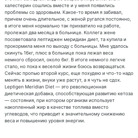
халестерин сошлись вместе и у меня появились
проблемы со здоровьем. Какое-то время я забивал,
причем очень длительное, с женой ругался постоянно,
в итоге меня нормально так прихватило на работе,
пролежал два месяца в больнице. Коллега жене
посоветовала лептиджен меридиан диет, та купила и
прокормила меня по выходу с больницы. Мне удалось
скинуть 16кг, плюс в больнице пока лежал веса
немного сбросил, около 6кг. В итоге немного легкче
стало, но пока к веселой жизни боюсь возвращаться.
Сейчас пропью второй курс, еще похудею и что-то надо
менять в жизни, внуки уже растут, а я чуть не сдох.
Leptigen Meridian Diеt — это революционная
диетическая добавка, способствующая развитию кетоза
— состояния, при котором организм использует
накопленный жир в качестве топлива вместо
углеводов, что приводит к значительному снижению
веса и повышению уровня энергии.