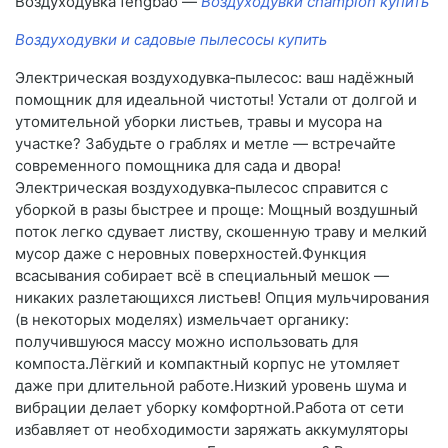
Воздуходувка fengbao —
Воздуходувки champion купить
Воздуходувки и садовые пылесосы купить
Электрическая воздуходувка‑пылесос: ваш надёжный
помощник для идеальной чистоты! Устали от долгой и
утомительной уборки листьев, травы и мусора на
участке? Забудьте о граблях и метле — встречайте
современного помощника для сада и двора!
Электрическая воздуходувка‑пылесос справится с
уборкой в разы быстрее и проще: Мощный воздушный
поток легко сдувает листву, скошенную траву и мелкий
мусор даже с неровных поверхностей.Функция
всасывания собирает всё в специальный мешок —
никаких разлетающихся листьев! Опция мульчирования
(в некоторых моделях) измельчает органику:
получившуюся массу можно использовать для
компоста.Лёгкий и компактный корпус не утомляет
даже при длительной работе.Низкий уровень шума и
вибрации делает уборку комфортной.Работа от сети
избавляет от необходимости заряжать аккумуляторы