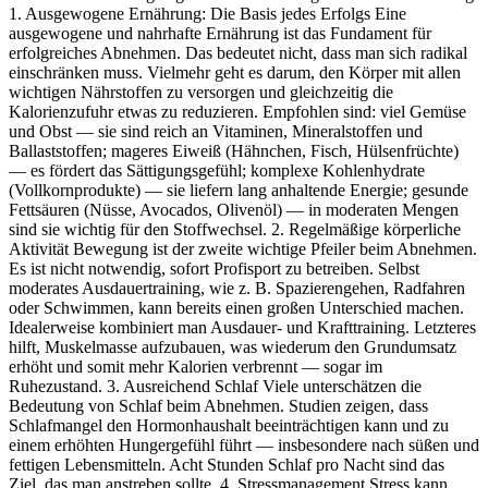
1. Ausgewogene Ernährung: Die Basis jedes Erfolgs Eine
ausgewogene und nahrhafte Ernährung ist das Fundament für
erfolgreiches Abnehmen. Das bedeutet nicht, dass man sich radikal
einschränken muss. Vielmehr geht es darum, den Körper mit allen
wichtigen Nährstoffen zu versorgen und gleichzeitig die
Kalorienzufuhr etwas zu reduzieren. Empfohlen sind: viel Gemüse
und Obst — sie sind reich an Vitaminen, Mineralstoffen und
Ballaststoffen; mageres Eiweiß (Hähnchen, Fisch, Hülsenfrüchte)
— es fördert das Sättigungsgefühl; komplexe Kohlenhydrate
(Vollkornprodukte) — sie liefern lang anhaltende Energie; gesunde
Fettsäuren (Nüsse, Avocados, Olivenöl) — in moderaten Mengen
sind sie wichtig für den Stoffwechsel. 2. Regelmäßige körperliche
Aktivität Bewegung ist der zweite wichtige Pfeiler beim Abnehmen.
Es ist nicht notwendig, sofort Profisport zu betreiben. Selbst
moderates Ausdauertraining, wie z. B. Spazierengehen, Radfahren
oder Schwimmen, kann bereits einen großen Unterschied machen.
Idealerweise kombiniert man Ausdauer‑ und Krafttraining. Letzteres
hilft, Muskelmasse aufzubauen, was wiederum den Grundumsatz
erhöht und somit mehr Kalorien verbrennt — sogar im
Ruhezustand. 3. Ausreichend Schlaf Viele unterschätzen die
Bedeutung von Schlaf beim Abnehmen. Studien zeigen, dass
Schlafmangel den Hormonhaushalt beeinträchtigen kann und zu
einem erhöhten Hungergefühl führt — insbesondere nach süßen und
fettigen Lebensmitteln. Acht Stunden Schlaf pro Nacht sind das
Ziel, das man anstreben sollte. 4. Stressmanagement Stress kann