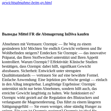
gewichtsabnahme-beim-gv.html
Выводы Mittel FR die Abmagerung InDiva kaufen
Abnehmen mit Vertrauen: Ozempic — Ihr Weg zu einem
gesünderen Ich! Möchten Sie endlich Gewicht verlieren und Ihr
Wohlbefinden steigern? Entdecken Sie Ozempic — das innovative
Präparat, das Ihren Stoffwechsel unterstützt und Ihren Appetit
kontrolliert. Warum Ozempic? Effektivität: Klinische Studien
bestätigen, dass Ozempic dabei hilft, signifikant Gewicht
abzubauen. Sicherheit: Entwickelt unter strengsten
Qualitätsstandards — vertrauen Sie auf eine bewährte Formel.
Einfache Anwendung: Eine Injektion pro Woche genügt — einfach
in den Alltag integrierbar. Langfristige Ergebnisse: Ozempic
unterstützt nicht nur beim Abnehmen, sondern hilft auch, das
erreichte Gewicht langfristig zu halten. Wie funktioniert es?
Ozempic wirkt gezielt auf die Regulation des Blutzuckers und
verlangsamt die Magenentleerung. Das führt zu einem längeren
Sättigungsgefühl — Sie essen weniger, ohne ständig Hunger zu
spüren. Für wen ist Ozempic geeignet? Ozempic ist ideal für