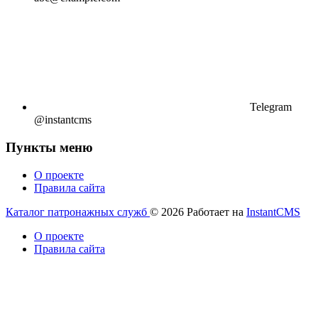
Telegram
@instantcms
Пункты меню
О проекте
Правила сайта
Каталог патронажных служб
© 2026
Работает на
InstantCMS
О проекте
Правила сайта