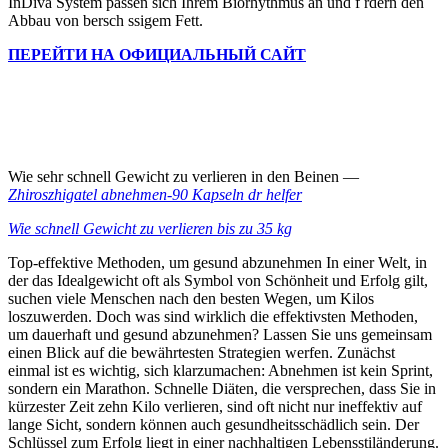
InDiva System passen sich Ihrem Biorhythmus an und f rdern den
Abbau von bersch ssigem Fett.
ПЕРЕЙТИ НА ОФИЦИАЛЬНЫЙ САЙТ
Wie sehr schnell Gewicht zu verlieren in den Beinen —
Zhiroszhigatel abnehmen-90 Kapseln dr helfer
Wie schnell Gewicht zu verlieren bis zu 35 kg
Top‑effektive Methoden, um gesund abzunehmen In einer Welt, in
der das Idealgewicht oft als Symbol von Schönheit und Erfolg gilt,
suchen viele Menschen nach den besten Wegen, um Kilos
loszuwerden. Doch was sind wirklich die effektivsten Methoden,
um dauerhaft und gesund abzunehmen? Lassen Sie uns gemeinsam
einen Blick auf die bewährtesten Strategien werfen. Zunächst
einmal ist es wichtig, sich klarzumachen: Abnehmen ist kein Sprint,
sondern ein Marathon. Schnelle Diäten, die versprechen, dass Sie in
kürzester Zeit zehn Kilo verlieren, sind oft nicht nur ineffektiv auf
lange Sicht, sondern können auch gesundheitsschädlich sein. Der
Schlüssel zum Erfolg liegt in einer nachhaltigen Lebensstiländerung.