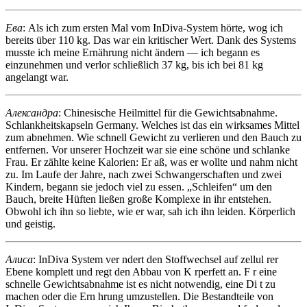
Ева
: Als ich zum ersten Mal vom InDiva‑System hörte, wog ich
bereits über 110 kg. Das war ein kritischer Wert. Dank des Systems
musste ich meine Ernährung nicht ändern — ich begann es
einzunehmen und verlor schließlich 37 kg, bis ich bei 81 kg
angelangt war.
Александра
: Chinesische Heilmittel für die Gewichtsabnahme.
Schlankheitskapseln Germany. Welches ist das ein wirksames Mittel
zum abnehmen. Wie schnell Gewicht zu verlieren und den Bauch zu
entfernen. Vor unserer Hochzeit war sie eine schöne und schlanke
Frau. Er zählte keine Kalorien: Er aß, was er wollte und nahm nicht
zu. Im Laufe der Jahre, nach zwei Schwangerschaften und zwei
Kindern, begann sie jedoch viel zu essen. „Schleifen“ um den
Bauch, breite Hüften ließen große Komplexe in ihr entstehen.
Obwohl ich ihn so liebte, wie er war, sah ich ihn leiden. Körperlich
und geistig.
Алиса
: InDiva System ver ndert den Stoffwechsel auf zellul rer
Ebene komplett und regt den Abbau von K rperfett an. F r eine
schnelle Gewichtsabnahme ist es nicht notwendig, eine Di t zu
machen oder die Ern hrung umzustellen. Die Bestandteile von