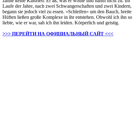
zählte keine Kalorien: Er aß, was er wollte und nahm nicht zu. Im
Laufe der Jahre, nach zwei Schwangerschaften und zwei Kindern,
begann sie jedoch viel zu essen. «Schleifen» um den Bauch, breite
Hüften ließen große Komplexe in ihr entstehen. Obwohl ich ihn so
liebte, wie er war, sah ich ihn leiden. Körperlich und geistig.
>>> ПЕРЕЙТИ НА ОФИЦИАЛЬНЫЙ САЙТ <<<