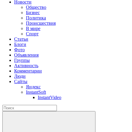
Новости
Общество
Бизнес
Политика
Происшествия
В мире
Спорт
Статьи
Блоги
Фото
Объявления
Группы
Активность
Комментарии
Люди
Сайты
Яндекс
InstantSoft
InstantVideo