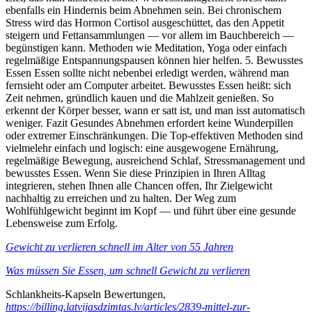
ebenfalls ein Hindernis beim Abnehmen sein. Bei chronischem
Stress wird das Hormon Cortisol ausgeschüttet, das den Appetit
steigern und Fettansammlungen — vor allem im Bauchbereich —
begünstigen kann. Methoden wie Meditation, Yoga oder einfach
regelmäßige Entspannungspausen können hier helfen. 5. Bewusstes
Essen Essen sollte nicht nebenbei erledigt werden, während man
fernsieht oder am Computer arbeitet. Bewusstes Essen heißt: sich
Zeit nehmen, gründlich kauen und die Mahlzeit genießen. So
erkennt der Körper besser, wann er satt ist, und man isst automatisch
weniger. Fazit Gesundes Abnehmen erfordert keine Wunderpillen
oder extremer Einschränkungen. Die Top‑effektiven Methoden sind
vielmelehr einfach und logisch: eine ausgewogene Ernährung,
regelmäßige Bewegung, ausreichend Schlaf, Stressmanagement und
bewusstes Essen. Wenn Sie diese Prinzipien in Ihren Alltag
integrieren, stehen Ihnen alle Chancen offen, Ihr Zielgewicht
nachhaltig zu erreichen und zu halten. Der Weg zum
Wohlfühlgewicht beginnt im Kopf — und führt über eine gesunde
Lebensweise zum Erfolg.
Gewicht zu verlieren schnell im Alter von 55 Jahren
Was müssen Sie Essen, um schnell Gewicht zu verlieren
Schlankheits-Kapseln Bewertungen,
https://billing.latvijasdzimtas.lv/articles/2839-mittel-zur-