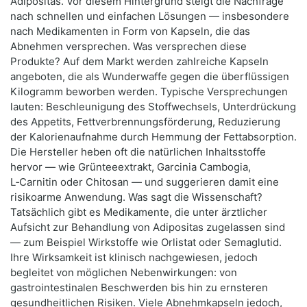
Adipositas. Vor diesem Hintergrund steigt die Nachfrage
nach schnellen und einfachen Lösungen — insbesondere
nach Medikamenten in Form von Kapseln, die das
Abnehmen versprechen. Was versprechen diese
Produkte? Auf dem Markt werden zahlreiche Kapseln
angeboten, die als Wunderwaffe gegen die überflüssigen
Kilogramm beworben werden. Typische Versprechungen
lauten: Beschleunigung des Stoffwechsels, Unterdrückung
des Appetits, Fettverbrennungsförderung, Reduzierung
der Kalorienaufnahme durch Hemmung der Fettabsorption.
Die Hersteller heben oft die natürlichen Inhaltsstoffe
hervor — wie Grünteeextrakt, Garcinia Cambogia,
L‑Carnitin oder Chitosan — und suggerieren damit eine
risikoarme Anwendung. Was sagt die Wissenschaft?
Tatsächlich gibt es Medikamente, die unter ärztlicher
Aufsicht zur Behandlung von Adipositas zugelassen sind
— zum Beispiel Wirkstoffe wie Orlistat oder Semaglutid.
Ihre Wirksamkeit ist klinisch nachgewiesen, jedoch
begleitet von möglichen Nebenwirkungen: von
gastrointestinalen Beschwerden bis hin zu ernsteren
gesundheitlichen Risiken. Viele Abnehmkapseln jedoch,