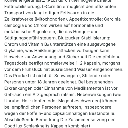
Ruheenergieumsatz (REE) durch thermogene Effekte.
Fettmobilisierung: L‑Carnitin ermöglicht den effizienten
Transport von langkettigen Fettsäuren in die
Zellkraftwerke (Mitochondrien). Appetitkontrolle: Garcinia
cambogia und Chrom wirken auf hormonelle und
metabolische Signale ein, die das Hunger‑ und
Sättigungsgefühl steuern. Blutzucker‑Stabilisierung:
Chrom und Vitamin B₆ unterstützen eine ausgewogene
Glykämie, was Heißhungerattacken vorbeugen kann.
Hinweise zur Anwendung und Sicherheit Die empfohlene
Tagesdosis beträgt normalerweise 1–2 Kapseln, morgens
vor dem Frühstück mit ausreichend Wasser eingenommen.
Das Produkt ist nicht für Schwangere, Stillende oder
Personen unter 18 Jahren geeignet. Bei bestehenden
Erkrankungen oder Einnahme von Medikamenten ist vor
Gebrauch ein Arztgespräch ratsam. Nebenwirkungen (wie
Unruhe, Herzklopfen oder Magenbeschwerden) können
bei empfindlichen Personen auftreten, insbesondere
wegen der koffein‑ und capsaicinhaltigen Bestandteile.
Abschließende Bemerkung Die Zusammensetzung der
Good lux Schlankheits‑Kapseln kombiniert