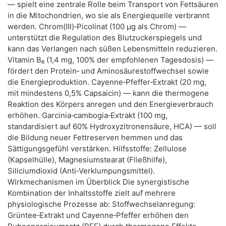
— spielt eine zentrale Rolle beim Transport von Fettsäuren
in die Mitochondrien, wo sie als Energiequelle verbrannt
werden. Chrom(III)‑Picolinat (100 μg als Chrom) —
unterstützt die Regulation des Blutzuckerspiegels und
kann das Verlangen nach süßen Lebensmitteln reduzieren.
Vitamin B₆ (1,4 mg, 100% der empfohlenen Tagesdosis) —
fördert den Protein‑ und Aminosäurestoffwechsel sowie
die Energieproduktion. Cayenne‑Pfeffer‑Extrakt (20 mg,
mit mindestens 0,5% Capsaicin) — kann die thermogene
Reaktion des Körpers anregen und den Energieverbrauch
erhöhen. Garcinia‑cambogia‑Extrakt (100 mg,
standardisiert auf 60% Hydroxyzitronensäure, HCA) — soll
die Bildung neuer Fettreserven hemmen und das
Sättigungsgefühl verstärken. Hilfsstoffe: Zellulose
(Kapselhülle), Magnesiumstearat (Fließhilfe),
Siliciumdioxid (Anti‑Verklumpungsmittel).
Wirkmechanismen im Überblick Die synergistische
Kombination der Inhaltsstoffe zielt auf mehrere
physiologische Prozesse ab: Stoffwechselanregung:
Grüntee‑Extrakt und Cayenne‑Pfeffer erhöhen den