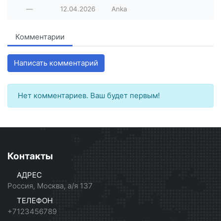
—
12.04.2026
Anka
Комментарии
Написать комментарий
Нет комментариев. Ваш будет первым!
Контакты
АДРЕС
Россия, Москва, а/я 137
ТЕЛЕФОН
+7123456789