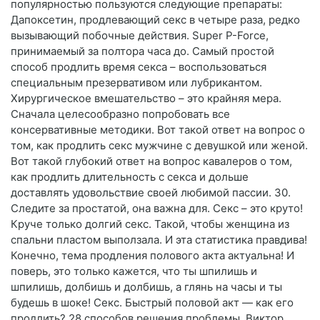
популярностью пользуются следующие препараты:
Дапоксетин, продлевающий секс в четыре раза, редко
вызывающий побочные действия. Super P-Force,
принимаемый за полтора часа до. Самый простой
способ продлить время секса – воспользоваться
специальным презервативом или лубрикантом.
Хирургическое вмешательство – это крайняя мера.
Сначала целесообразно попробовать все
консервативные методики. Вот такой ответ на вопрос о
том, как продлить секс мужчине с девушкой или женой.
Вот такой глубокий ответ на вопрос кавалеров о том,
как продлить длительность с секса и дольше
доставлять удовольствие своей любимой пассии. 30.
Следите за простатой, она важна для. Секс – это круто!
Круче только долгий секс. Такой, чтобы женщина из
спальни пластом выползала. И эта статистика правдива!
Конечно, тема продления полового акта актуальна! И
поверь, это только кажется, что ты шпилишь и
шпилишь, долбишь и долбишь, а глянь на часы и ты
будешь в шоке! Секс. Быстрый половой акт — как его
продлить? 28 способов решения проблемы. Виктор