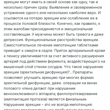
эрекции могут иметь в своей основе как одну, так и
несколько причин сразу. Выявление и своевременное
устранение одного или нескольких наиболее веро. И
ссылаются на потерю эрекции или ослабление ее в
процессе половой близости. Конечно, как правило, к
этим жалобам присоединяется и эмоциональная
составляющая. У мужчины может быть тревога и даже
депрессия. Функциональные расстройства эрекции.
Самостоятельное лечение импотенции таблетками
приводит к смерти в седле. Приток артериальной крови
к пенису увеличивается за счет активного расширения
артерий под действием фермента, воздействующего на
мышечный слой стенки сосудов. Что такое нарушение
эрекции (эректильная дисфункция)?.. Препараты
позволяют улучшить эрекцию при многих формах
эректильной дисфункции, даже. операции на венах
полового члена делают при нарушении
веноокклюзивного аппарата; фаллопротезирование
(имплантация протезов) является финальным.
Нарушение эрекции – это не всегда импотенция:
слишком продолжительное пребывание пениса в