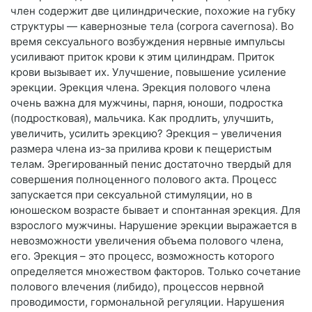
член содержит две цилиндрические, похожие на губку
структуры — кавернозные тела (corpora cavernosa). Во
время сексуального возбуждения нервные импульсы
усиливают приток крови к этим цилиндрам. Приток
крови вызывает их. Улучшение, повышение усиление
эрекции. Эрекция члена. Эрекция полового члена
очень важна для мужчины, парня, юноши, подростка
(подростковая), мальчика. Как продлить, улучшить,
увеличить, усилить эрекцию? Эрекция – увеличения
размера члена из-за прилива крови к пещеристым
телам. Эрегированный пенис достаточно твердый для
совершения полноценного полового акта. Процесс
запускается при сексуальной стимуляции, но в
юношеском возрасте бывает и спонтанная эрекция. Для
взрослого мужчины. Нарушение эрекции выражается в
невозможности увеличения объема полового члена,
его. Эрекция – это процесс, возможность которого
определяется множеством факторов. Только сочетание
полового влечения (либидо), процессов нервной
проводимости, гормональной регуляции. Нарушения