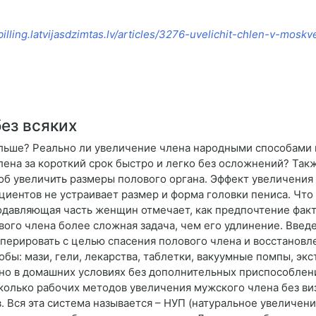
/billing.latvijasdzimtas.lv/articles/3276-uvelichit-chlen-v-moskv
ез всяких
ольше? Реально ли увеличение члена народными способами 
лена за короткий срок быстро и легко без осложнений? Та
б увеличить размеры полового органа. Эффект увеличения
циентов не устраивает размер и форма головки пениса. Что
давляющая часть женщин отмечает, как предпочтение факт
го члена более сложная задача, чем его удлинение. Введ
перировать с целью спасения полового члена и восстановл
ы: мази, гели, лекарства, таблетки, вакуумные помпы, экс
о в домашних условиях без дополнительных приспособлени
колько рабочих методов увеличения мужского члена без виз
Вся эта система называется – НУП (натуральное увеличени