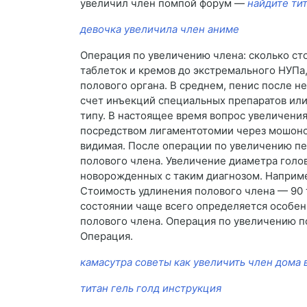
увеличил член помпой форум —
найдите тит
девочка увеличила член аниме
Операция по увеличению члена: сколько сто
таблеток и кремов до экстремального НУПа
полового органа. В среднем, пенис после н
счет инъекций специальных препаратов ил
типу. В настоящее время вопрос увеличения
посредством лигаментотомии через мошоночн
видимая. После операции по увеличению пен
полового члена. Увеличение диаметра голо
новорожденных с таким диагнозом. Например
Стоимость удлинения полового члена — 90 
состоянии чаще всего определяется особен
полового члена. Операция по увеличению по
Операция.
камасутра советы как увеличить член дома 
титан гель голд инструкция