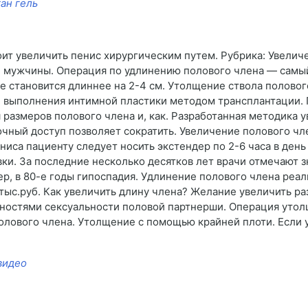
ан гель
ит увеличить пенис хирургическим путем. Рубрика: Увелич
, мужчины. Операция по удлинению полового члена — самы
ее становится длиннее на 2-4 см. Утолщение ствола половог
и выполнения интимной пластики методом трансплантации. 
 размеров полового члена и, как. Разработанная методика 
ый доступ позволяет сократить. Увеличение полового член
иса пациенту следует носить экстендер по 2-6 часа в день
вки. За последние несколько десятков лет врачи отмечают 
, в 80-е годы гипоспадия. Удлинение полового члена реаль
тыс.руб. Как увеличить длину члена? Желание увеличить р
ностями сексуальности половой партнерши. Операция утол
лового члена. Утолщение с помощью крайней плоти. Если у
видео