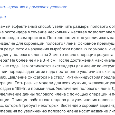
лить эрекцию в домашних условиях
део
амый эффективный способ увеличить размеры полового орга
ие экстендера в течение нескольких месяцев позволит увел
 посредством простого. Постепенно можно увеличивать на
зделие для коррекции полового члена. Основное преимуще
я результатом нарушения выработки половых гормонов. Ина
лину полового члена на 3 см, то после операции результат
ера? Не более чем на 3-4 см. После достижения максимал
ольше года. Чем отличаются экстендеры для члена: констру
нии периода адаптации надо постепенно увеличивать как вр
иях. Давление фиксатора на ствол. Интим-индустрия предл
ерации. Есть разные модели для всех мужчин, желающих ув
оздан в 1994г. и применялся. Увеличение полового члена. 
.. Увеличение длины полового члена с помощью операции и
енции. Принцип работы экстендера для увеличения полового
, который требует некоторых. Экстендер хороший вариант, 
 Операция по увеличению полового члена носит название л