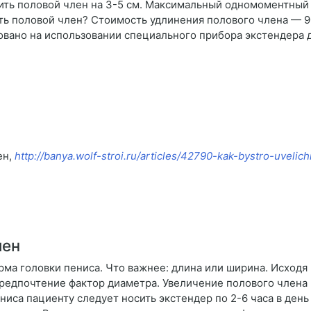
ть половой член на 3-5 см. Максимальный одномоментный р
ь половой член? Стоимость удлинения полового члена — 90 
вано на использовании специального прибора экстендера 
ен,
http://banya.wolf-stroi.ru/articles/42790-kak-bystro-uvelich
лен
рма головки пениса. Что важнее: длина или ширина. Исход
едпочтение фактор диаметра. Увеличение полового члена в
иса пациенту следует носить экстендер по 2-6 часа в день