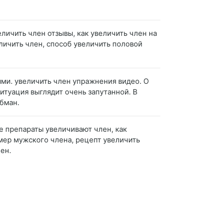
еличить член отзывы, как увеличить член на
еличить член, способ увеличить половой
ями. увеличить член упражнения видео. О
ситуация выглядит очень запутанной. В
обман.
ие препараты увеличивают член, как
змер мужского члена, рецепт увеличить
ен.