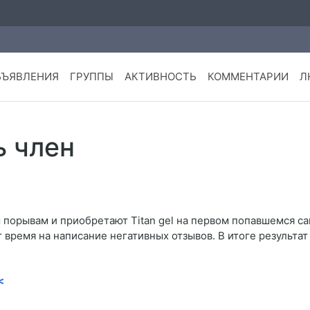
БЪЯВЛЕНИЯ
ГРУППЫ
АКТИВНОСТЬ
КОММЕНТАРИИ
Л
ь член
орывам и приобретают Titan gel на первом попавшемся сай
т время на написание негативных отзывов. В итоге результат
<