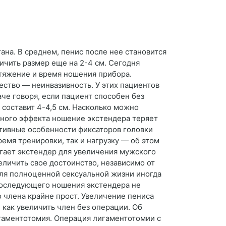
на. В среднем, пенис после нее становится
ичить размер еще на 2-4 см. Сегодня
тяжение и время ношения прибора.
ство — неинвазивность. У этих пациентов
че говоря, если пациент способен без
 составит 4-4,5 см. Насколько можно
ьного эффекта ношение экстендера теряет
ктивные особенности фиксаторов головки
емя тренировки, так и нагрузку — об этом
агает экстендер для увеличения мужского
еличить свое достоинство, независимо от
Для полноценной сексуальной жизни иногда
 последующего ношения экстендера не
 члена крайне прост. Увеличение пениса
как увеличить член без операции. Об
игаментотомия. Операция лигаментотомии с