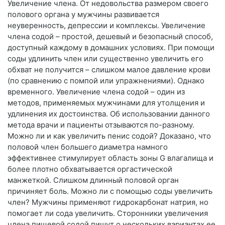
Увеличение члена. От недовольства размером своего
полового органа у мужчины развивается
неуверенность, депрессии и комплексы. Увеличение
члена содой – простой, дешевый и безопасный способ,
доступный каждому в домашних условиях. При помощи
соды удлинить член или существенно увеличить его
обхват не получится – слишком малое давление крови
(по сравнению с помпой или упражнениями). Однако
временного. Увеличение члена содой – один из
методов, применяемых мужчинами для утолщения и
удлинения их достоинства. Об использовании данного
метода врачи и пациенты отзываются по-разному.
Можно ли и как увеличить пенис содой? Доказано, что
половой член большего диаметра намного
эффективнее стимулирует область зоны G влагалища и
более плотно обхватывается оргастической
манжеткой. Слишком длинный половой орган
причиняет боль. Можно ли с помощью соды увеличить
член? Мужчины применяют гидрокарбонат натрия, но
помогает ли сода увеличить. Сторонники увеличения
члена пищевой содой пишут о нескольких вариантах ее