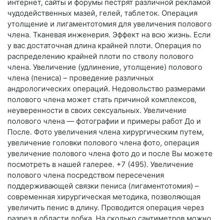
интернет, сайты и форумы пестрят различной рекламой
чудодейственных мазей, гелей, таблеток. Операция
утолщение и лигаментотомия для увеличения полового
члена. Тканевая инженерия. Эффект на всю жизнь. Если
у вас достаточная длина крайней плоти. Операция по
распределению крайней плоти по стволу полового
члена. Увеличение (удлинение, утолщение) полового
члена (пениса) – проведение различных
андрологических операций. Недовольство размерами
полового члена может стать причиной комплексов,
неуверенности в своих сексуальных. Увеличение
полового члена — фотографии и примеры работ До и
После. Фото увеличения члена хирургическим путем,
увеличение головки полового члена фото, операция
увеличение полового члена фото до и после Вы можете
посмотреть в нашей галерее. +7 (495). Увеличение
полового члена посредством пересечения
поддерживающей связки пениса (лигаментотомия) –
современная хирургическая методика, позволяющая
увеличить пенис в длину. Проводится операция через
разрез в области лобка. На сколько сантиметров можно