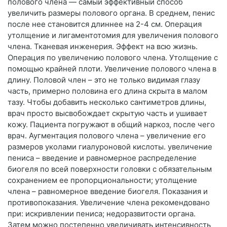
полового члена — самый эффективный способ
увеличить размеры полового органа. В среднем, пенис
после нее становится длиннее на 2-4 см. Операция
утолщение и лигаментотомия для увеличения полового
члена. Тканевая инженерия. Эффект на всю жизнь.
Операция по увеличению полового члена. Утолщение с
помощью крайней плоти. Увеличение полового члена в
длину. Половой член – это не только видимая глазу
часть, примерно половина его длина скрыта в малом
тазу. Чтобы добавить несколько сантиметров длины,
врач просто высвобождает скрытую часть и ушивает
кожу. Пациента погружают в общий наркоз, после чего
врач. Аугментация полового члена – увеличение его
размеров уколами гиалуроновой кислоты. увеличение
пениса – введение и равномерное распределение
биогеля по всей поверхности головки с обязательным
сохранением ее пропорциональности; утолщение
члена – равномерное введение биогеля. Показания и
противопоказания. Увеличение члена рекомендовано
при: искривлении пениса; недоразвитости органа.
Затем можно постепенно увеличивать интенсивность