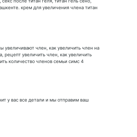
 секс после титан геля, титан гель сено,
 ташкенте. крем для увеличения члена титан
ы увеличивают член, как увеличить член на
, рецепт увеличить член, как увеличить
чить количество членов семьи симс 4
ит у вас все детали и мы отправим ваш