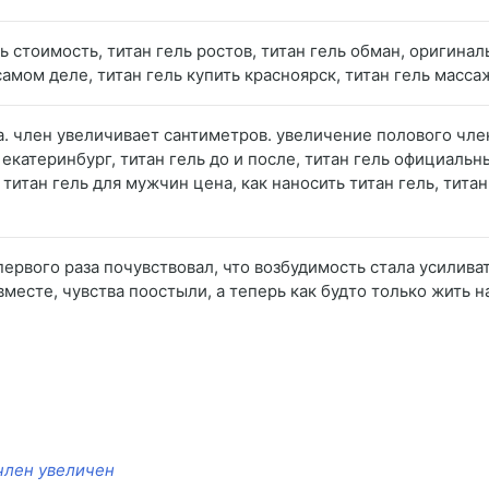
ель стоимость, титан гель ростов, титан гель обман, оригинал
самом деле, титан гель купить красноярск, титан гель массаж
а. член увеличивает сантиметров. увеличение полового чл
 екатеринбург, титан гель до и после, титан гель официальн
титан гель для мужчин цена, как наносить титан гель, титан 
с первого раза почувствовал, что возбудимость стала усилива
вместе, чувства поостыли, а теперь как будто только жить н
член увеличен