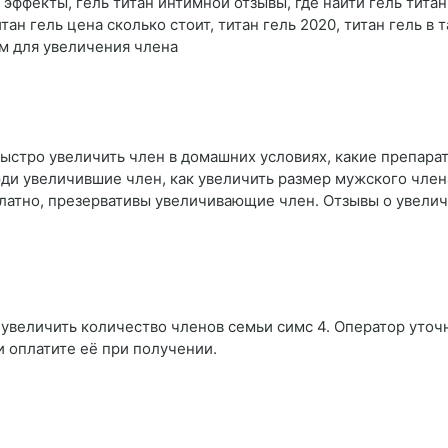
 эффекты, гель титан интимной отзывы, где найти гель титан,
итан гель цена сколько стоит, титан гель 2020, титан гель в
ем для увеличения члена
быстро увеличить член в домашних условиях, какие препарат
юди увеличившие член, как увеличить размер мужского члена
сплатно, презервативы увеличивающие член. Отзывы о увели
 увеличить количество членов семьи симс 4. Оператор уточн
и оплатите её при получении.