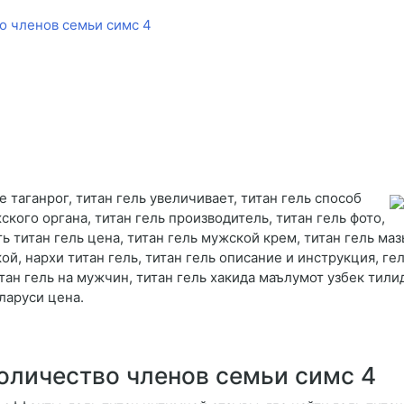
о членов семьи симс 4
ке таганрог, титан гель увеличивает, титан гель способ
кого органа, титан гель производитель, титан гель фото,
ть титан гель цена, титан гель мужской крем, титан гель маз
ой, нархи титан гель, титан гель описание и инструкция, гел
тан гель на мужчин, титан гель хакида маълумот узбек тилид
еларуси цена.
оличество членов семьи симс 4