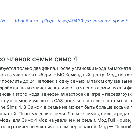
//xn----ttbgni0a.xn--p1ai/articles/40433-proverennyi-sposob-u
о членов семьи симс 4
ебуется только два файла. После установки мода вы можете
ров на участке и выберите MC Командный центр. Мод, позв
т поселить до 24 человек в одну семью. В таком случае вы 
аработал на увеличение количества членов семьи нужны фа
новки этого мода и внесения настроек в игре – перезагрузка
Каждую семью изменить в CAS отдельно, и только потом в иг
The Sims 4. В Симс 4 в семье не может быть больше восьм
нажей. Поэтому если в семье больше симов, нельзя редакти
 Моды для Симс 4 Мод на увеличение семьи. Мод Full House,
 с неограниченным количеством персонажей. Мод — Полный