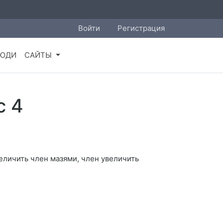
Войти
Регистрация
ЮДИ
САЙТЫ
с 4
величить член мазями, член увеличить