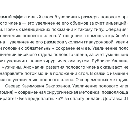
амый эффективный способ увеличить размеры полового орга
вого члена — это увеличение его объемов за счет инъекци
. Прямых медицинских показаний к такому типу. Операция
величению полового члена. Утолщение с помощью крайней пл
ена – увеличение его размеров уколами гиалуроновой. увел
и головки с обязательным сохранением ее. Увеличение пол
личении висячего отдела полового члена, за счет уменьшен
ит увеличить пенис хирургическим путем. Рубрика: Увелич
, мужчины. Аномалии развития полового члена оказывают не
 направлять поток мочи в положении стоя. В связи с измен
ия по увеличению полового члена. О современных методика
 — Сарвар Казимович Бакирханов. Увеличение полового чл
омия) – современная хирургическая методика, позволяющая
райте! · Без предоплаты. -5% за оплату онлайн. Доставка 0 