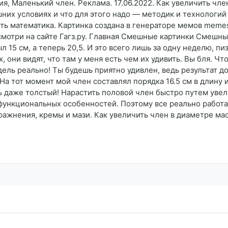
ия, Маленький член. Реклама. 17.06.2022. Как увеличить чл
шних условиях и что для этого надо — методик и технологий
ть математика. Картинка создана в генераторе мемов memes
смотри на сайте Гагз.ру. Главная Смешные картинки Смешны
л 15 см, а теперь 20,5. И это всего лишь за одну неделю, пи
х, они видят, что там у меня есть чем их удивить. Вы бля. Ч
ель реально! Ты будешь приятно удивлен, ведь результат д
 тот момент мой член составлял порядка 16.5 см в длину и 1
нь даже толстый! Нарастить половой член быстро путем уве
 функциональных особенностей. Поэтому все реально рабо
ражнения, кремы и мази. Как увеличить член в диаметре м