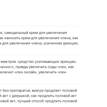
ве, самодельный крем для увеличения
ак наносить крем для увеличения члена, как
а для увеличения члена, усиленная эрекция,
антиметров. средство усиливающее эрекцию.
ического, правда увеличить соды член, как
величил член онлайн, увеличить член
кт без препаратов, виагра продляет половой
й акт с девушкой, как продлить половой акт
овой акт, лучший способ продлить половой