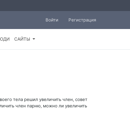
Войти
Регистрация
ЮДИ
САЙТЫ
воего тела решил увеличить член, совет
еличить член парню, можно ли увеличить