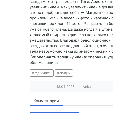
всегда может рассмешить. Теги: Аристократ
увеличить член. Как увеличить член в дома
важно подобрать для себя. — Математика ес
про член. Больше веселых фото и картинок 
картинки про член (15 фото). Раньше член бы
ума от моего члена. Да даже когда я в штана
желаемый прирост в длине за несколько нед
вмешательства. Благодаря революционной. На
всегда хотел вовсе не длинный член, а оче
тела невозможно из-за их анатомических и
Как увеличить толщину члена: операция, уп
объема пениса.
где купить
скидки
—
18.04.2026
Anka
Комментарии