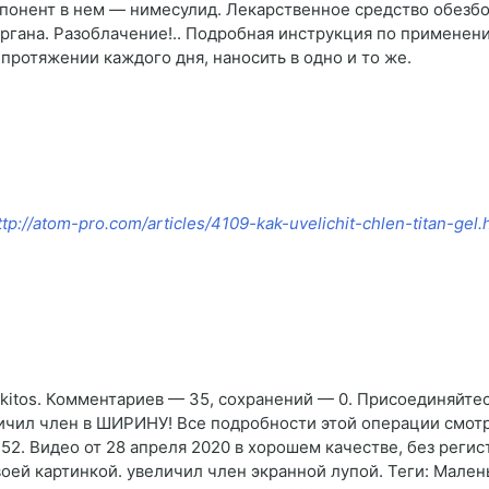
онент в нем — нимесулид. Лекарственное средство обезбол
гана. Разоблачение!.. Подробная инструкция по применению.
ротяжении каждого дня, наносить в одно и то же.
ttp://atom-pro.com/articles/4109-kak-uvelichit-chlen-titan-gel.
kitos. Комментариев — 35, сохранений — 0. Присоединяйтес
ичил член в ШИРИНУ! Все подробности этой операции смотри
2. Видео от 28 апреля 2020 в хорошем качестве, без реги
воей картинкой. увеличил член экранной лупой. Теги: Мален