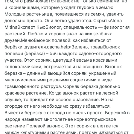
том, что размножается вьюнок не только семенами, но
и корневищами, которые уходят глубоко в землю.
Молодые растеньица, появившиеся из семян, удалить
довольно просто. Они легко удаляются. СкрытьAlena
MitinaЭксперт КьюБиолог, специальность — физиология
растений. Люблю и хорошо знаю наших зелёных
друзей.МенюВьюнок полевой: как избавиться от
берёзки-душителя.dacha.help›Зелень, травыВьюнок
полевой (берёзка) – бич каждого садово-огородного
участка. Этот сорняк, цветущий весьма красивыми
колокольчиками, встречается и на овощных. Вьюнок
березка – длинный вьющийся сорняк, украшенный
многочисленными розовыми соцветиями в виде
граммофонного раструба. Сорняк березка довольно
красивое растение. Когда вьюнок растет на лесной
опушке, то придает ей особое очарование. Но на
огороде от него необходимо сразу избавляться.
Вывести березку с огорода не очень просто. Березкой в
народе называют многолетнее корнеотпрысковое
растение Полевой вьюнок. Этот сорняк вплетается
между культурными растениями, поэтому избавиться от