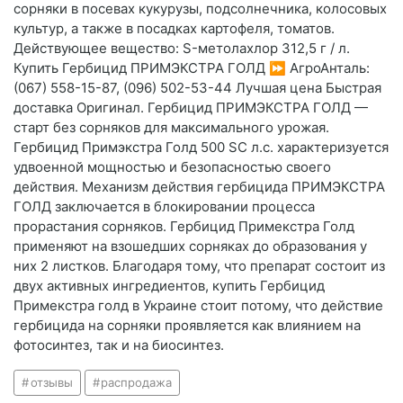
сорняки в посевах кукурузы, подсолнечника, колосовых
культур, а также в посадках картофеля, томатов.
Действующее вещество: S-метолахлор 312,5 г / л.
Купить Гербицид ПРИМЭКСТРА ГОЛД ⏩ АгроАнталь:
(067) 558-15-87, (096) 502-53-44 Лучшая цена Быстрая
доставка Оригинал. Гербицид ПРИМЭКСТРА ГОЛД —
старт без сорняков для максимального урожая.
Гербицид Примэкстра Голд 500 SC л.с. характеризуется
удвоенной мощностью и безопасностью своего
действия. Механизм действия гербицида ПРИМЭКСТРА
ГОЛД заключается в блокировании процесса
прорастания сорняков. Гербицид Примекстра Голд
применяют на взошедших сорняках до образования у
них 2 листков. Благодаря тому, что препарат состоит из
двух активных ингредиентов, купить Гербицид
Примекстра голд в Украине стоит потому, что действие
гербицида на сорняки проявляется как влиянием на
фотосинтез, так и на биосинтез.
отзывы
распродажа