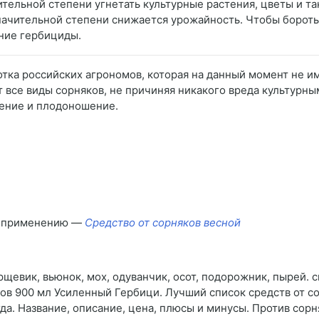
тельной степени угнетать культурные растения, цветы и та
 значительной степени снижается урожайность. Чтобы бороть
ние гербициды.
отка российских агрономов, которая на данный момент не и
 все виды сорняков, не причиняя никакого вреда культурны
тение и плодоношение.
по применению —
Средство от сорняков весной
орщевик, вьюнок, мох, одуванчик, осот, подорожник, пырей. 
в 900 мл Усиленный Гербици. Лучший список средств от сор
гда. Название, описание, цена, плюсы и минусы. Против сор