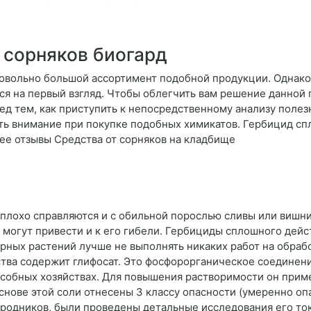
 сорняков биогард
довольно большой ассортимент подобной продукции. Однак
ться на первый взгляд. Чтобы облегчить вам решение данно
ред тем, как приступить к непосредственному анализу поле
ать внимание при покупке подобных химикатов. Гербицид с
ее отзывы Средства от сорняков на кладбище
лохо справляются и с обильной порослью сливы или вишни. 
 могут привести и к его гибели. Гербициды сплошного дейс
сорных растений лучше не выполнять никаких работ на обраб
тва содержит глифосат. Это фосфорорганическое соединени
собных хозяйствах. Для повышения растворимости он приме
снове этой соли отнесены 3 классу опасности (умеренно оп
ородников, были проведены детальные исследования его то