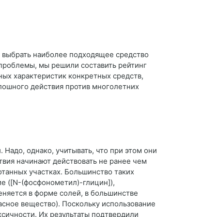
о выбрать наиболее подходящее средство
й проблемы, мы решили составить рейтинг
зных характеристик конкретных средств,
плошного действия против многолетних
Надо, однако, учитывать, что при этом они
твия начинают действовать не ранее чем
отанных участках. Большинство таких
е ([N-(фосфонометил)-глицин]),
няется в форме солей, в большинстве
асное вещество). Поскольку использование
ксичности. Их результаты подтвердили