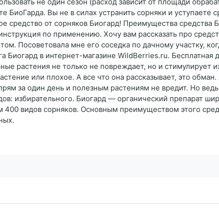
льзовать не один сезон (расход зависит от площади обрабат
е БиоГарда. Вы не в силах устранить сорняки и уступаете 
е средство от сорняков Биогард! Преимущества средства Б
 инструкция по применению. Хочу вам рассказать про средс
том. Посоветовала мне его соседка по дачному участку, когд
а Биогард в интернет-магазине WildBerries.ru. Бесплатная 
рные растения не только не повреждает, но и стимулирует 
стение или плохое. А все что она рассказывает, это обман.
прям за один день и полезным растениям не вредит. Но ведь
дов: избирательного. Биогард — органический препарат шир
ем 400 видов сорняков. Основным преимуществом этого сред
ных.