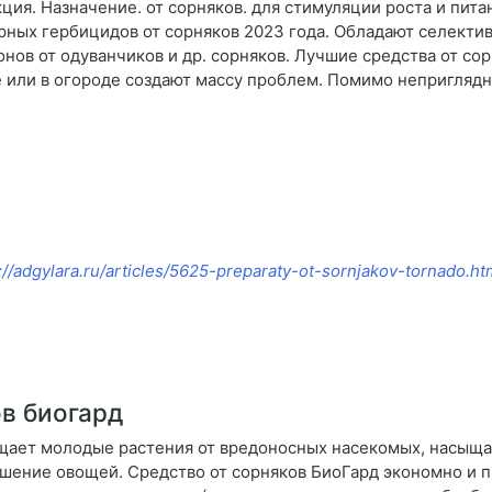
ция. Назначение. от сорняков. для стимуляции роста и пита
ярных гербицидов от сорняков 2023 года. Обладают селекти
нов от одуванчиков и др. сорняков. Лучшие средства от сор
не или в огороде создают массу проблем. Помимо непригляд
://adgylara.ru/articles/5625-preparaty-ot-sornjakov-tornado.ht
в биогард
ищает молодые растения от вредоносных насекомых, насыщ
шение овощей. Средство от сорняков БиоГард экономно и п