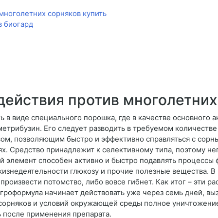
многолетних сорняков купить
в биогард
действия против многолетних
 в виде специального порошка, где в качестве основного а
етрибузин. Его следует разводить в требуемом количестве
вом, позволяющим быстро и эффективно справляться с сорн
х. Средство принадлежит к селективному типа, поэтому не
й элемент способен активно и быстро подавлять процессы 
изнедеятельности глюкозу и прочие полезные вещества. В р
произвести потомство, либо вовсе гибнет. Как итог – эти 
 Агроформула начинает действовать уже через семь дней, в
а сорняков и условий окружающей среды полное уничтожен
ь после применения препарата.