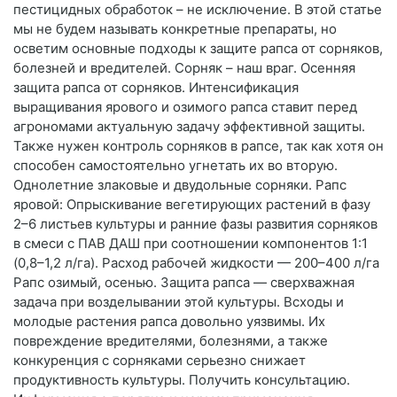
пестицидных обработок – не исключение. В этой статье
мы не будем называть конкретные препараты, но
осветим основные подходы к защите рапса от сорняков,
болезней и вредителей. Сорняк – наш враг. Осенняя
защита рапса от сорняков. Интенсификация
выращивания ярового и озимого рапса ставит перед
агрономами актуальную задачу эффективной защиты.
Также нужен контроль сорняков в рапсе, так как хотя он
способен самостоятельно угнетать их во вторую.
Однолетние злаковые и двудольные сорняки. Рапс
яровой: Опрыскивание вегетирующих растений в фазу
2–6 листьев культуры и ранние фазы развития сорняков
в смеси с ПАВ ДАШ при соотношении компонентов 1:1
(0,8–1,2 л/га). Расход рабочей жидкости — 200–400 л/га
Рапс озимый, осенью. Защита рапса — сверхважная
задача при возделывании этой культуры. Всходы и
молодые растения рапса довольно уязвимы. Их
повреждение вредителями, болезнями, а также
конкуренция с сорняками серьезно снижает
продуктивность культуры. Получить консультацию.