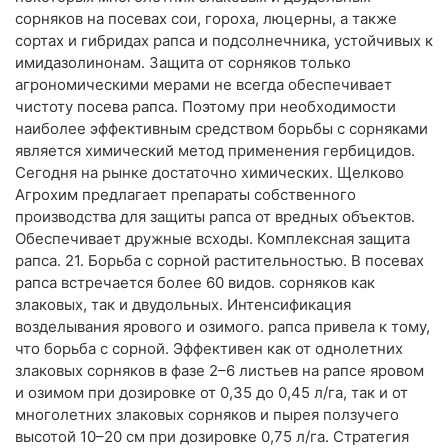
сорняков на посевах сои, гороха, люцерны, а также
сортах и гибридах рапса и подсолнечника, устойчивых к
имидазолинонам. Защита от сорняков только
агрономическими мерами не всегда обеспечивает
чистоту посева рапса. Поэтому при необходимости
наиболее эффективным средством борьбы с сорняками
является химический метод применения гербицидов.
Сегодня на рынке достаточно химических. Щелково
Агрохим предлагает препараты собственного
производства для защиты рапса от вредных объектов.
Обеспечивает дружные всходы. Комплексная защита
рапса. 21. Борьба с сорной растительностью. В посевах
рапса встречается более 60 видов. сорняков как
злаковых, так и двудольных. Интенсификация
возделывания ярового и озимого. рапса привела к тому,
что борьба с сорной. Эффективен как от однолетних
злаковых сорняков в фазе 2–6 листьев на рапсе яровом
и озимом при дозировке от 0,35 до 0,45 л/га, так и от
многолетних злаковых сорняков и пырея ползучего
высотой 10–20 см при дозировке 0,75 л/га. Стратегия