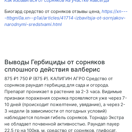
Как избавиться от сорняков на участке навсегда
Биогард средство от сорняков отзывы цена,
https://xn---
-ttbgni0a.xn--p1ai/articles/41714-izbavitsja-ot-sornjakov-
narodnymi-sredstvami.html
Выводы Гербициды от сорняков
сплошного действия валберис
875 ₽1 750 ₽ (875 ₽). КАЛИГИН АГРО Средство от
сорняков раундап гербицид для сада и огорода.
Препарат проникает в растение за 2-3 часа. Видимые
признаки поражения сорняка проявляются уже через 7-
10 дней (происходит пожелтение, увядание), а через 2-
3 недели (в зависимости от погодных условий)
наблюдается полная гибель сорняков. Торнадо Экстра
не обладает почвенной активностью. Раундап пауер
22,5 гр на 100кв. м. средство от сорняков, глифосат,