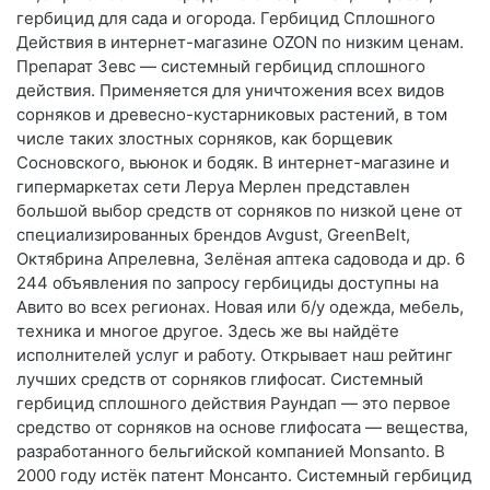
гербицид для сада и огорода. Гербицид Сплошного
Действия в интернет-магазине OZON по низким ценам.
Препарат Зевс — системный гербицид сплошного
действия. Применяется для уничтожения всех видов
сорняков и древесно-кустарниковых растений, в том
числе таких злостных сорняков, как борщевик
Сосновского, вьюнок и бодяк. В интернет-магазине и
гипермаркетах сети Леруа Мерлен представлен
большой выбор средств от сорняков по низкой цене от
специализированных брендов Avgust, GreenBelt,
Октябрина Апрелевна, Зелёная аптека садовода и др. 6
244 объявления по запросу гербициды доступны на
Авито во всех регионах. Новая или б/у одежда, мебель,
техника и многое другое. Здесь же вы найдёте
исполнителей услуг и работу. Открывает наш рейтинг
лучших средств от сорняков глифосат. Системный
гербицид сплошного действия Раундап — это первое
средство от сорняков на основе глифосата — вещества,
разработанного бельгийской компанией Monsanto. В
2000 году истёк патент Монсанто. Системный гербицид