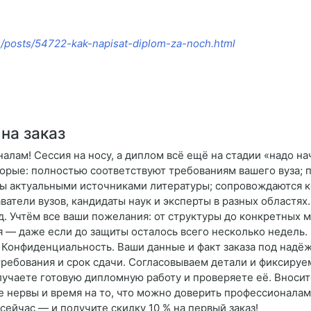
.ru/posts/54722-kak-napisat-diplom-za-noch.html
на заказ
алам! Сессия на носу, а диплом всё ещё на стадии «надо на
орые: полностью соответствуют требованиям вашего вуза; п
 актуальными источниками литературы; сопровождаются ко
атели вузов, кандидаты наук и эксперты в разных областя
. Учтём все ваши пожелания: от структуры до конкретных
 — даже если до защиты осталось всего несколько недель. 
 Конфиденциальность. Ваши данные и факт заказа под надёж
требования и срок сдачи. Согласовываем детали и фиксируем
учаете готовую дипломную работу и проверяете её. Вноси
е нервы и время на то, что можно доверить профессионалам.
сейчас — и получите скидку 10 % на первый заказ!