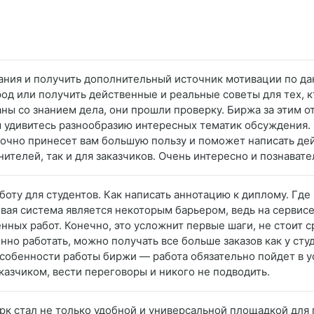
нания и получить дополнительный источник мотивации по д
род или получить действенные и реальные советы для тех, к
ны со знанием дела, они прошли проверку. Биржа за этим о
ы удивитесь разнообразию интересных тематик обсуждения. 
 точно принесет вам большую пользу и поможет написать д
лнителей, так и для заказчиков. Очень интересно и познават
боту для студентов. Как написать аннотацию к диплому. Где
вая система является некоторым барьером, ведь на сервисе
ых работ. Конечно, это усложнит первые шаги, не стоит ср
но работать, можно получать все больше заказов как у студ
 особенности работы биржи — работа обязательно пойдет в 
казчиком, вести переговоры и никого не подводить.
рк стал не только удобной и универсальной площадкой для 