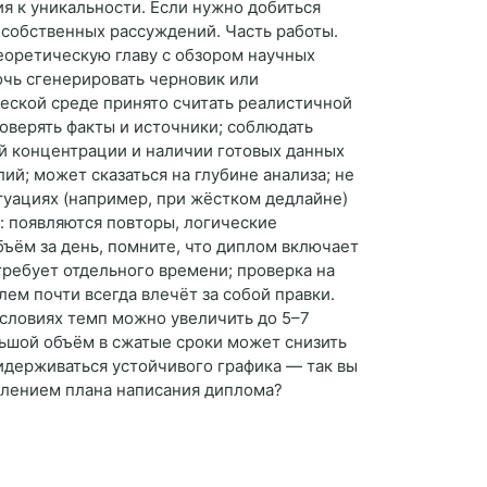
я к уникальности. Если нужно добиться
 собственных рассуждений. Часть работы.
еоретическую главу с обзором научных
очь сгенерировать черновик или
еской среде принято считать реалистичной
оверять факты и источники; соблюдать
ой концентрации и наличии готовых данных
ий; может сказаться на глубине анализа; не
туациях (например, при жёстком дедлайне)
т: появляются повторы, логические
ъём за день, помните, что диплом включает
требует отдельного времени; проверка на
ем почти всегда влечёт за собой правки.
условиях темп можно увеличить до 5–7
льшой объём в сжатые сроки может снизить
идерживаться устойчивого графика — так вы
авлением плана написания диплома?