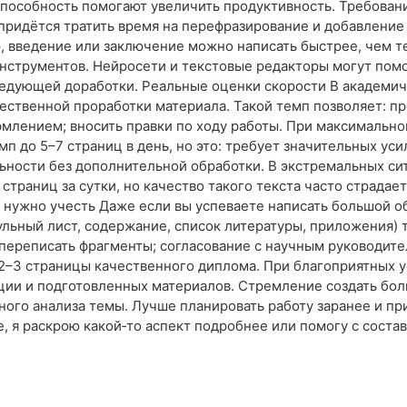
способность помогают увеличить продуктивность. Требовани
 придётся тратить время на перефразирование и добавление
, введение или заключение можно написать быстрее, чем т
нструментов. Нейросети и текстовые редакторы могут пом
ледующей доработки. Реальные оценки скорости В академич
ественной проработки материала. Такой темп позволяет: пр
рмлением; вносить правки по ходу работы. При максимальн
 до 5–7 страниц в день, но это: требует значительных усил
льности без дополнительной обработки. В экстремальных си
страниц за сутки, но качество такого текста часто страдае
 нужно учесть Даже если вы успеваете написать большой об
ульный лист, содержание, список литературы, приложения) 
ереписать фрагменты; согласование с научным руководител
 2–3 страницы качественного диплома. При благоприятных 
ации и подготовленных материалов. Стремление создать бо
ного анализа темы. Лучше планировать работу заранее и пр
е, я раскрою какой‑то аспект подробнее или помогу с сост