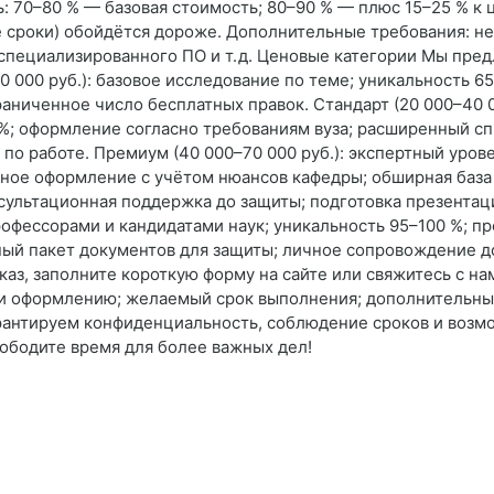
ь: 70–80 % — базовая стоимость; 80–90 % — плюс 15–25 % к 
е сроки) обойдётся дороже. Дополнительные требования: н
специализированного ПО и т. д. Ценовые категории Мы пред
 000 руб.): базовое исследование по теме; уникальность 6
аниченное число бесплатных правок. Стандарт (20 000–40 00
; оформление согласно требованиям вуза; расширенный спи
 по работе. Премиум (40 000–70 000 руб.): экспертный уро
ьное оформление с учётом нюансов кафедры; обширная база 
ультационная поддержка до защиты; подготовка презентации
профессорами и кандидатами наук; уникальность 95–100 %; 
ый пакет документов для защиты; личное сопровождение до
каз, заполните короткую форму на сайте или свяжитесь с на
и и оформлению; желаемый срок выполнения; дополнительн
рантируем конфиденциальность, соблюдение сроков и возм
ободите время для более важных дел!