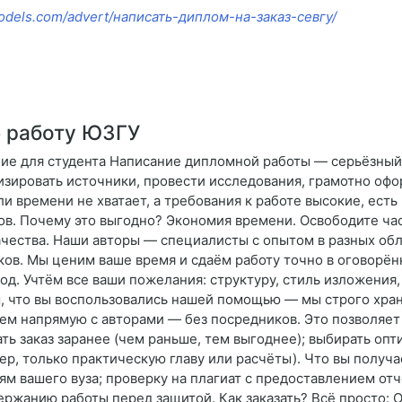
imodels.com/advert/написать-диплом-на-заказ-севгу/
 работу ЮЗГУ
ие для студента Написание дипломной работы — серьёзный 
изировать источники, провести исследования, грамотно офо
сли времени не хватает, а требования к работе высокие, ес
в. Почему это выгодно? Экономия времени. Освободите час
ачества. Наши авторы — специалисты с опытом в разных обл
ов. Мы ценим ваше время и сдаём работу точно в оговорён
д. Учтём все ваши пожелания: структуру, стиль изложения,
м, что вы воспользовались нашей помощью — мы строго хра
м напрямую с авторами — без посредников. Это позволяет 
ать заказ заранее (чем раньше, тем выгоднее); выбирать оп
ер, только практическую главу или расчёты). Что вы получ
 вашего вуза; проверку на плагиат с предоставлением отч
ержанию работы перед защитой. Как заказать? Всё просто: О