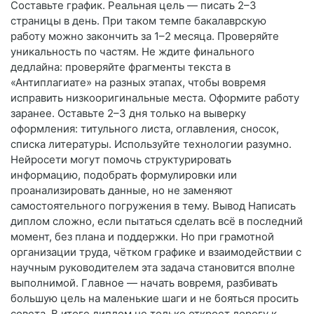
Составьте график. Реальная цель — писать 2–3
страницы в день. При таком темпе бакалаврскую
работу можно закончить за 1–2 месяца. Проверяйте
уникальность по частям. Не ждите финального
дедлайна: проверяйте фрагменты текста в
«Антиплагиате» на разных этапах, чтобы вовремя
исправить низкооригинальные места. Оформите работу
заранее. Оставьте 2–3 дня только на выверку
оформления: титульного листа, оглавления, сносок,
списка литературы. Используйте технологии разумно.
Нейросети могут помочь структурировать
информацию, подобрать формулировки или
проанализировать данные, но не заменяют
самостоятельного погружения в тему. Вывод Написать
диплом сложно, если пытаться сделать всё в последний
момент, без плана и поддержки. Но при грамотной
организации труда, чётком графике и взаимодействии с
научным руководителем эта задача становится вполне
выполнимой. Главное — начать вовремя, разбивать
большую цель на маленькие шаги и не бояться просить
совета. В итоге диплом не только откроет дорогу к