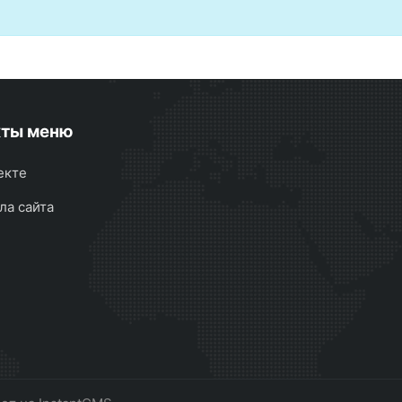
кты меню
екте
ла сайта