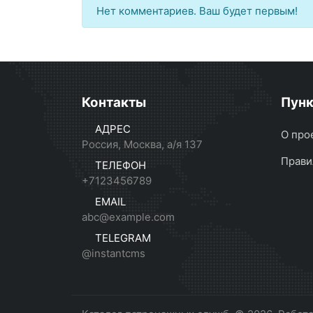
Нет комментариев. Ваш будет первым!
Контакты
Пун
АДРЕС
О про
Россия, Москва, а/я 137
Прави
ТЕЛЕФОН
+7123456789
EMAIL
abc@example.com
TELEGRAM
@instantcms