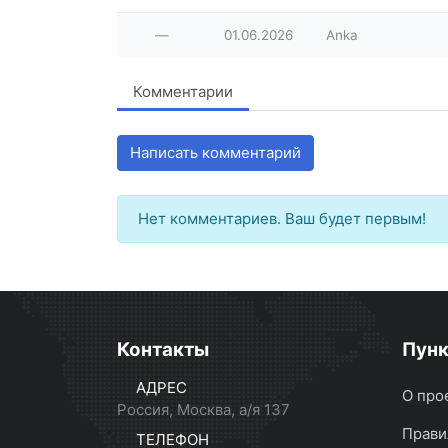
—
01.06.2026
Anka
Комментарии
Написать комментарий
Нет комментариев. Ваш будет первым!
Контакты
Пун
АДРЕС
О про
Россия, Москва, а/я 137
Прави
ТЕЛЕФОН