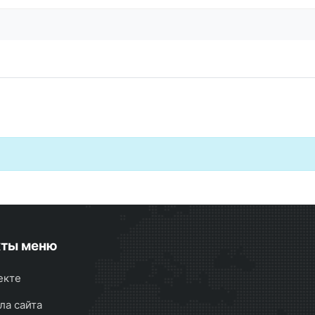
кты меню
екте
ла сайта