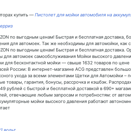
яторах купить —
Пистолет для мойки автомобиля на аккумул
берриз
ZON по выгодным ценам! Быстрая и бесплатная доставка, бо
ния для автомоек. Так же необходимы для автомойки, как 
ZON по выгодным ценам! Быстрая и бесплатная доставка. Ор
ры для автомоек самообслуживания Мойки высокого давлен
и для бесконтактной мойки — свыше 1632 товаров по цене 
 всей России: В интернет-магазине AСG представлен больш
сного ухода за всеми элементами Щетки для Автомойки – п
ые товары, гарантия, бонусы, рассрочка и кэшбэк. Распрод
49 рублей с быстрой и бесплатной доставкой в 690+ магази
лей, отвечающие любым запросам и потребностям: от автом
 Аккумуляторные мойки высокого давления работают автономн
атает
1 вольт