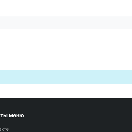
кты меню
екте