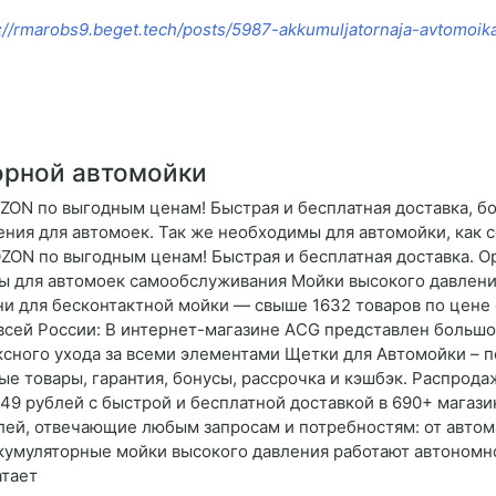
://rmarobs9.beget.tech/posts/5987-akkumuljatornaja-avtomoik
орной автомойки
ZON по выгодным ценам! Быстрая и бесплатная доставка, бо
ния для автомоек. Так же необходимы для автомойки, как 
ZON по выгодным ценам! Быстрая и бесплатная доставка. Ор
ры для автомоек самообслуживания Мойки высокого давлен
и для бесконтактной мойки — свыше 1632 товаров по цене 
 всей России: В интернет-магазине AСG представлен больш
сного ухода за всеми элементами Щетки для Автомойки – п
ые товары, гарантия, бонусы, рассрочка и кэшбэк. Распрод
49 рублей с быстрой и бесплатной доставкой в 690+ магази
лей, отвечающие любым запросам и потребностям: от автом
 Аккумуляторные мойки высокого давления работают автономн
атает